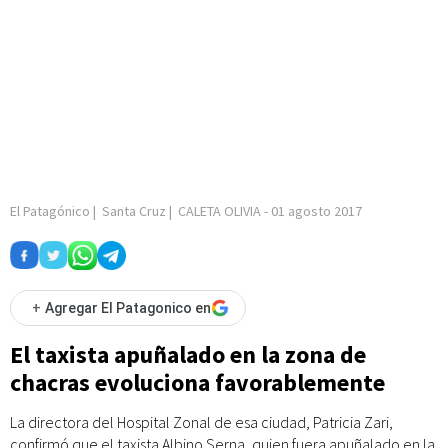
El Patagónico
|
Santa Cruz
|
CALETA OLIVIA
-
01 agosto 2017
+
Agregar El Patagonico en
El taxista apuñalado en la zona de
chacras evoluciona favorablemente
La directora del Hospital Zonal de esa ciudad, Patricia Zari,
confirmó que el taxista Albino Serna, quien fuera apuñalado en la