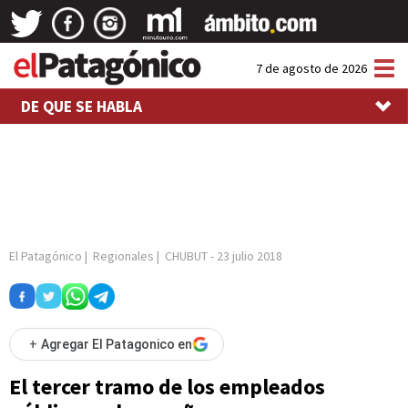
Tog
7 de agosto de 2026
nav
DE QUE SE HABLA
El Patagónico
|
Regionales
|
CHUBUT
-
23 julio 2018
+
Agregar El Patagonico en
El tercer tramo de los empleados