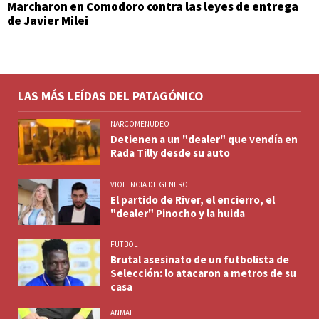
Marcharon en Comodoro contra las leyes de entrega
de Javier Milei
LAS MÁS LEÍDAS DEL PATAGÓNICO
NARCOMENUDEO
Detienen a un "dealer" que vendía en
Rada Tilly desde su auto
VIOLENCIA DE GENERO
El partido de River, el encierro, el
"dealer" Pinocho y la huida
FUTBOL
Brutal asesinato de un futbolista de
Selección: lo atacaron a metros de su
casa
ANMAT