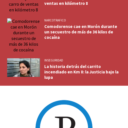
ventas en kilómetro 8
NARCOTRAFICO
Comodorense cae en Morón durante
un secuestro de más de 36 kilos de
cocaína
INSEGURIDAD
La historia detrás del carrito
incendiado en Km 8: la Justicia bajo la
lupa