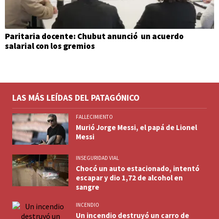
Paritaria docente: Chubut anunció un acuerdo
salarial con los gremios
LAS MÁS LEÍDAS DEL PATAGÓNICO
FALLECIMIENTO
Murió Jorge Messi, el papá de Lionel
Messi
INSEGURIDAD VIAL
Chocó un auto estacionado, intentó
escapar y dio 1,72 de alcohol en
sangre
INCENDIO
Un incendio destruyó un carro de