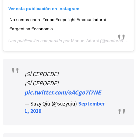
Ver esta publicación en Instagram
No somos nada. #cepo #cepolight #manueladorni
#argentina #economia
Una publicación compartida por
Manuel Adorni
(@madorni) el
1 d
¡SÍ CEPOEDE!
¡SÍ CEPOEDE!
pic.twitter.com/oACgo7l7NE
— Suzy Qiú (@suzyqiu)
September
1, 2019