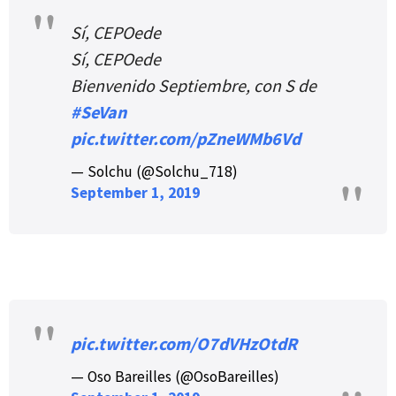
Sí, CEPOede
Sí, CEPOede
Bienvenido Septiembre, con S de
#SeVan
pic.twitter.com/pZneWMb6Vd
— Solchu (@Solchu_718)
September 1, 2019
pic.twitter.com/O7dVHzOtdR
— Oso Bareilles (@OsoBareilles)