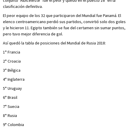
conjunto "Albiceleste" fue el peor y quedó en el puesto 16° en la
clasificación definitiva.
El peor equipo de los 32 que participaron del Mundial fue Panamá. El
elenco centroamericano perdió sus partidos, convirtió solo dos goles
y le hicieron 11. Egipto también se fue del certamen sin sumar puntos,
pero tuvo mejor diferencia de gol.
Así quedó la tabla de posiciones del Mundial de Rusia 2018:
1° Francia
2° Croacia
3° Bélgica
4° Inglaterra
5° Uruguay
6° Brasil
7° Suecia
8° Rusia
9° Colombia