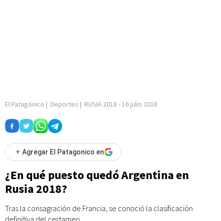
El Patagónico
|
Deportes
|
RUSIA 2018
-
16 julio 2018
+
Agregar El Patagonico en
¿En qué puesto quedó Argentina en
Rusia 2018?
Tras la consagración de Francia, se conoció la clasificación
definitiva del certamen.