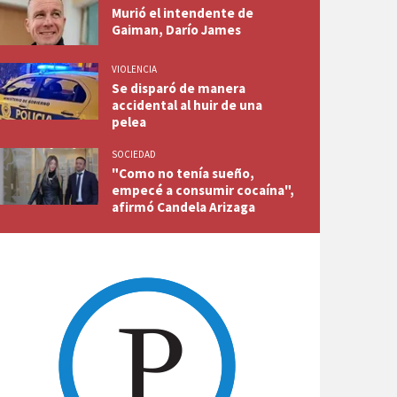
Murió el intendente de
Gaiman, Darío James
VIOLENCIA
Se disparó de manera
accidental al huir de una
pelea
SOCIEDAD
"Como no tenía sueño,
empecé a consumir cocaína",
afirmó Candela Arizaga