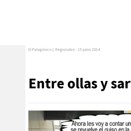
El Patagónico
|
Regionales
-
15 junio 2014
Entre ollas y s