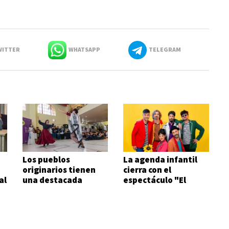
ITTER
WHATSAPP
TELEGRAM
Los pueblos
La agenda infantil
originarios tienen
cierra con el
al
una destacada
espectáculo "El
participación
viaje" de
Aguafiestas