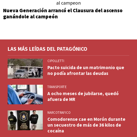
Nueva Generación arrancó el Clausura del ascenso
ganándole al campeón
LAS MÁS LEÍDAS DEL PATAGÓNICO
CIPOLLETTI
Pacto suicida de un matrimonio que
no podía afrontar las deudas
TRANSPORTE
A ocho meses de jubilarse, quedó
afuera de MR
NARCOTRAFICO
Comodorense cae en Morón durante
un secuestro de más de 36 kilos de
cocaína