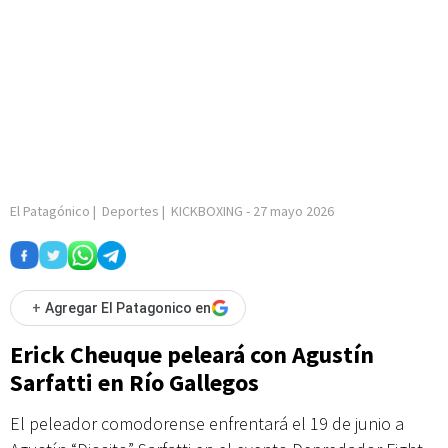
El Patagónico
|
Deportes
|
KICKBOXING
-
27 mayo 2026
+
Agregar El Patagonico en
Erick Cheuque peleará con Agustín
Sarfatti en Río Gallegos
El peleador comodorense enfrentará el 19 de junio a