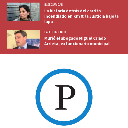
INSEGURIDAD
La historia detrás del carrito
incendiado en Km 8: la Justicia bajo la
lupa
FALLECIMIENTO
Murió el abogado Miguel Criado
Arrieta, exfuncionario municipal