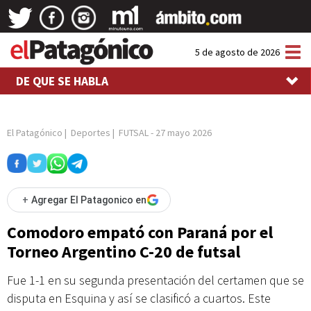
Tog
5 de agosto de 2026
nav
DE QUE SE HABLA
El Patagónico
|
Deportes
|
FUTSAL
-
27 mayo 2026
+
Agregar El Patagonico en
Comodoro empató con Paraná por el
Torneo Argentino C-20 de futsal
Fue 1-1 en su segunda presentación del certamen que se
disputa en Esquina y así se clasificó a cuartos. Este