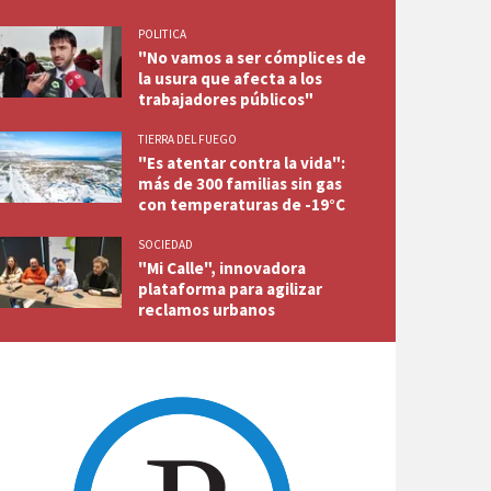
POLITICA
"No vamos a ser cómplices de
la usura que afecta a los
trabajadores públicos"
TIERRA DEL FUEGO
"Es atentar contra la vida":
más de 300 familias sin gas
con temperaturas de -19°C
SOCIEDAD
"Mi Calle", innovadora
plataforma para agilizar
reclamos urbanos