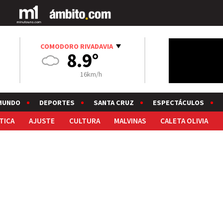
COMODORO RIVADAVIA
8.9°
16km/h
MUNDO
DEPORTES
SANTA CRUZ
ESPECTÁCULOS
TICA
AJUSTE
CULTURA
MALVINAS
CALETA OLIVIA