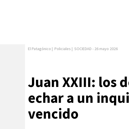
El Patagónico
|
Policiales
|
SOCIEDAD
-
26 mayo 2026
Juan XXIII: los 
echar a un inqu
vencido