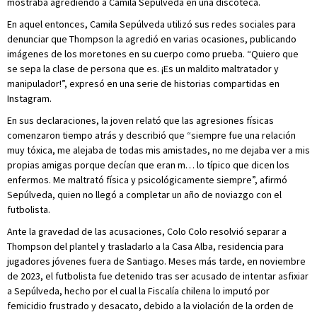
mostraba agrediendo a Camila Sepúlveda en una discoteca.
En aquel entonces, Camila Sepúlveda utilizó sus redes sociales para
denunciar que Thompson la agredió en varias ocasiones, publicando
imágenes de los moretones en su cuerpo como prueba. “Quiero que
se sepa la clase de persona que es. ¡Es un maldito maltratador y
manipulador!”, expresó en una serie de historias compartidas en
Instagram.
En sus declaraciones, la joven relató que las agresiones físicas
comenzaron tiempo atrás y describió que “siempre fue una relación
muy tóxica, me alejaba de todas mis amistades, no me dejaba ver a mis
propias amigas porque decían que eran m… lo típico que dicen los
enfermos. Me maltrató física y psicológicamente siempre”, afirmó
Sepúlveda, quien no llegó a completar un año de noviazgo con el
futbolista.
Ante la gravedad de las acusaciones, Colo Colo resolvió separar a
Thompson del plantel y trasladarlo a la Casa Alba, residencia para
jugadores jóvenes fuera de Santiago. Meses más tarde, en noviembre
de 2023, el futbolista fue detenido tras ser acusado de intentar asfixiar
a Sepúlveda, hecho por el cual la Fiscalía chilena lo imputó por
femicidio frustrado y desacato, debido a la violación de la orden de