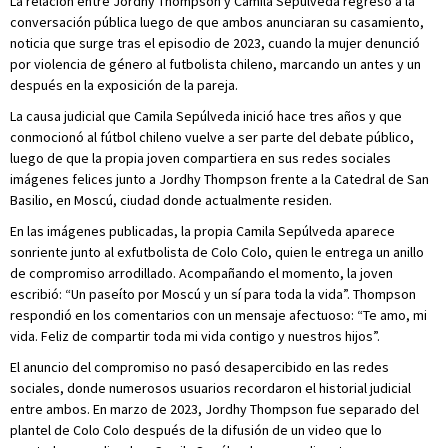
La relación entre Jordhy Thompson y Camila Sepúlveda regresó a la
conversación pública luego de que ambos anunciaran su casamiento,
noticia que surge tras el episodio de 2023, cuando la mujer denunció
por violencia de género al futbolista chileno, marcando un antes y un
después en la exposición de la pareja.
La causa judicial que Camila Sepúlveda inició hace tres años y que
conmocionó al fútbol chileno vuelve a ser parte del debate público,
luego de que la propia joven compartiera en sus redes sociales
imágenes felices junto a Jordhy Thompson frente a la Catedral de San
Basilio, en Moscú, ciudad donde actualmente residen.
En las imágenes publicadas, la propia Camila Sepúlveda aparece
sonriente junto al exfutbolista de Colo Colo, quien le entrega un anillo
de compromiso arrodillado. Acompañando el momento, la joven
escribió: “Un paseíto por Moscú y un sí para toda la vida”. Thompson
respondió en los comentarios con un mensaje afectuoso: “Te amo, mi
vida. Feliz de compartir toda mi vida contigo y nuestros hijos”.
El anuncio del compromiso no pasó desapercibido en las redes
sociales, donde numerosos usuarios recordaron el historial judicial
entre ambos. En marzo de 2023, Jordhy Thompson fue separado del
plantel de Colo Colo después de la difusión de un video que lo