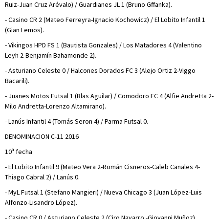
Ruiz-Juan Cruz Arévalo) / Guardianes JL 1 (Bruno Gffanka).
- Casino CR 2 (Mateo Ferreyra-Ignacio Kochowicz) / El Lobito Infantil 1
(Gian Lemos).
- Vikingos HPD FS 1 (Bautista Gonzales) / Los Matadores 4 (Valentino
Leyh 2-Benjamín Bahamonde 2).
- Asturiano Celeste 0 / Halcones Dorados FC 3 (Alejo Ortiz 2-Viggo
Bacarili).
- Juanes Motos Futsal 1 (Blas Aguilar) / Comodoro FC 4 (Alfie Andretta 2-
Milo Andretta-Lorenzo Altamirano).
- Lanús Infantil 4 (Tomás Seron 4) / Parma Futsal 0.
DENOMINACION C-11 2016
10ª fecha
- El Lobito Infantil 9 (Mateo Vera 2-Román Cisneros-Caleb Canales 4-
Thiago Cabral 2) / Lanús 0.
- MyL Futsal 1 (Stefano Mangieri) / Nueva Chicago 3 (Juan López-Luis
Alfonzo-Lisandro López).
- Casino CR 0 / Asturiano Celeste 2 (Ciro Navarro -Giovanni Muñoz).