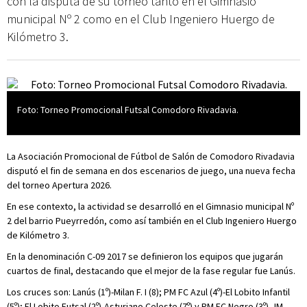
con la disputa de su torneo tanto en el Gimnasio
municipal Nº 2 como en el Club Ingeniero Huergo de
Kilómetro 3.
Foto: Torneo Promocional Futsal Comodoro Rivadavia.
La Asociación Promocional de Fútbol de Salón de Comodoro Rivadavia
disputó el fin de semana en dos escenarios de juego, una nueva fecha
del torneo Apertura 2026.
En ese contexto, la actividad se desarrolló en el Gimnasio municipal Nº
2 del barrio Pueyrredón, como así también en el Club Ingeniero Huergo
de Kilómetro 3.
En la denominación C-09 2017 se definieron los equipos que jugarán
cuartos de final, destacando que el mejor de la fase regular fue Lanús.
Los cruces son: Lanús (1º)-Milan F. I (8); PM FC Azul (4º)-El Lobito Infantil
(5º); El Lobito Futsal (2º)-Asturiano Celeste (7º) y PM FC Negro (3º)-JM