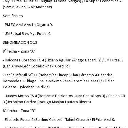
- MyL Futsal 4 (Haziel Chiguay 3-Leonel Vargas) / La Súper Económica 2
(Samir Levicoi -Zair Martinez).
Semifinales
- PM FC Azul A vs La Cigarra D.
- JM Futsal B vs MyL Futsal C.
DENOMINACION C-13
8ª fecha – Zona “A”
- Halcones Dorados FC 4 (Tiziano Aguilar 2-Viggo Bacarili 2) / JM Futsal 3
(Lian Araya-León Lodeiro -Iñaki Gordillo).
- Lanús Infantil “A” 11 (Nehemías Lincopil-Lian Cárcamo 4-Lisandro
Hernández 3-Thiago Chaile-Máximo Vera-Jeremías Pérez) / El Pilar
Celeste 1 (Vicenzo Saldivia).
- Juanes Motos FS 4 (Benjamín Barrientos-Juan Cantallops 3) / Casino CR
3 (Jerónimo Carrizo-Rodrigo Manjón-Lautaro Rivera).
8ª fecha – Zona “B”
- El Lobito Futsal 2 (Santino Calderón-Tahiel Chaura) / El Pilar Azul 0.