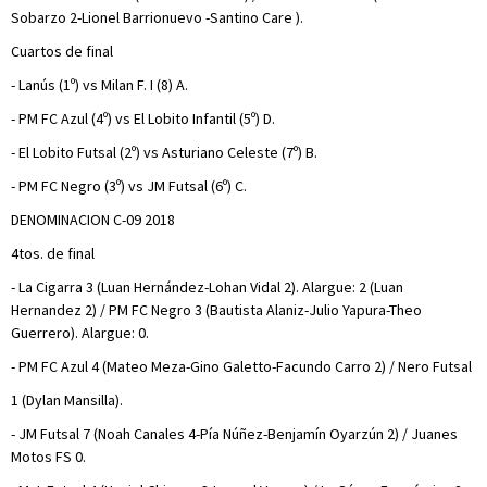
Sobarzo 2-Lionel Barrionuevo -Santino Care ).
Cuartos de final
- Lanús (1º) vs Milan F. I (8) A.
- PM FC Azul (4º) vs El Lobito Infantil (5º) D.
- El Lobito Futsal (2º) vs Asturiano Celeste (7º) B.
- PM FC Negro (3º) vs JM Futsal (6º) C.
DENOMINACION C-09 2018
4tos. de final
- La Cigarra 3 (Luan Hernández-Lohan Vidal 2). Alargue: 2 (Luan
Hernandez 2) / PM FC Negro 3 (Bautista Alaniz-Julio Yapura-Theo
Guerrero). Alargue: 0.
- PM FC Azul 4 (Mateo Meza-Gino Galetto-Facundo Carro 2) / Nero Futsal
1 (Dylan Mansilla).
- JM Futsal 7 (Noah Canales 4-Pía Núñez-Benjamín Oyarzún 2) / Juanes
Motos FS 0.