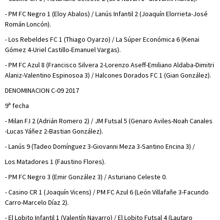
- PM FC Negro 1 (Eloy Abalos) / Lanús Infantil 2 (Joaquín Elorrieta-José
Román Loncón).
- Los Rebeldes FC 1 (Thiago Oyarzo) / La Súper Económica 6 (Kenai
Gómez 4-Uriel Castillo-Emanuel Vargas).
- PM FC Azul 8 (Francisco Silvera 2-Lorenzo Aseff-Emiliano Aldaba-Dimitri
Alaniz-Valentino Espinosoa 3) / Halcones Dorados FC 1 (Gian González).
DENOMINACION C-09 2017
9ª fecha
- Milan F.I 2 (Adrián Romero 2) / JM Futsal 5 (Genaro Aviles-Noah Canales
-Lucas Yáñez 2-Bastian González).
- Lanús 9 (Tadeo Domínguez 3-Giovanni Meza 3-Santino Encina 3) /
Los Matadores 1 (Faustino Flores).
- PM FC Negro 3 (Emir González 3) / Asturiano Celeste 0.
- Casino CR 1 (Joaquín Vicens) / PM FC Azul 6 (León Villafañe 3-Facundo
Carro-Marcelo Díaz 2).
- El Lobito Infantil 1 (Valentín Navarro) / El Lobito Futsal 4 (Lautaro