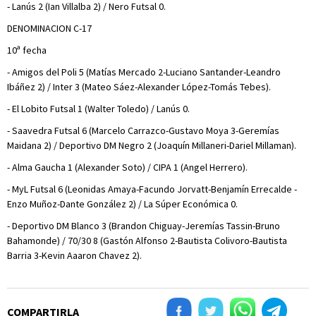
- Lanús 2 (Ian Villalba 2) / Nero Futsal 0.
DENOMINACION C-17
10ª fecha
- Amigos del Poli 5 (Matías Mercado 2-Luciano Santander-Leandro
Ibáñez 2) / Inter 3 (Mateo Sáez-Alexander López-Tomás Tebes).
- El Lobito Futsal 1 (Walter Toledo) / Lanús 0.
- Saavedra Futsal 6 (Marcelo Carrazco-Gustavo Moya 3-Geremías
Maidana 2) / Deportivo DM Negro 2 (Joaquín Millaneri-Dariel Millaman).
- Alma Gaucha 1 (Alexander Soto) / CIPA 1 (Angel Herrero).
- MyL Futsal 6 (Leonidas Amaya-Facundo Jorvatt-Benjamín Errecalde -
Enzo Muñoz-Dante González 2) / La Súper Económica 0.
- Deportivo DM Blanco 3 (Brandon Chiguay-Jeremías Tassin-Bruno
Bahamonde) / 70/30 8 (Gastón Alfonso 2-Bautista Colivoro-Bautista
Barria 3-Kevin Aaaron Chavez 2).
COMPARTIRLA