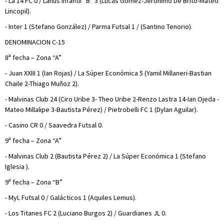
- La 14 FC 0 / Lanús Infantil “B” 3 (Lucas Gómez-Jerónimo De Brito-Mateo
Lincopil).
- Inter 1 (Stefano González) / Parma Futsal 1 / (Santino Tenorio).
DENOMINACION C-15
8ª fecha – Zona “A”
- Juan XXIII 1 (Ian Rojas) / La Súper Económica 5 (Yamil Millaneri-Bastian
Chaile 2-Thiago Muñoz 2).
- Malvinas Club 24 (Ciro Uribe 3- Theo Uribe 2-Renzo Lastra 14-Ian Ojeda -
Mateo Millalipe 3-Bautista Pérez) / Pietrobelli FC 1 (Dylan Aguilar).
- Casino CR 0 / Saavedra Futsal 0.
9ª fecha – Zona “A”
- Malvinas Club 2 (Bautista Pérez 2) / La Súper Económica 1 (Stefano
Iglesia ).
9ª fecha – Zona “B”
- MyL Futsal 0 / Galácticos 1 (Aquiles Lemus).
- Los Titanes FC 2 (Luciano Burgos 2) / Guardianes JL 0.