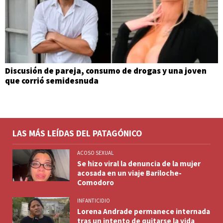
Discusión de pareja, consumo de drogas y una joven
que corrió semidesnuda
LAS MÁS LEÍDAS DEL PATAGÓNICO
ACOSO SEXUAL
Se hizo viral la denuncia de la mujer
acosada en un viaje Bariloche-
Comodoro
INFANTICIDIO
Lorena Andrade permanece internada
tras un intento de quitarse la vida