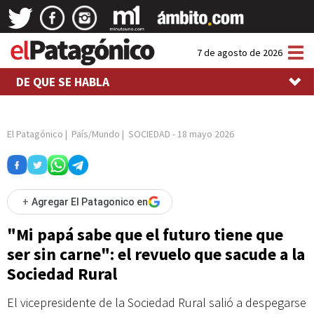
Tog
7 de agosto de 2026
nav
DE QUE SE HABLA
El Patagónico
|
País/Mundo
|
SOCIEDAD
-
18 mayo 2026
+
Agregar El Patagonico en
"Mi papá sabe que el futuro tiene que
ser sin carne": el revuelo que sacude a la
Sociedad Rural
El vicepresidente de la Sociedad Rural salió a despegarse