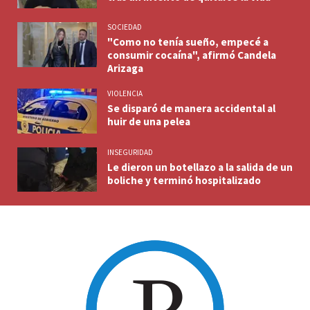
SOCIEDAD
"Como no tenía sueño, empecé a
consumir cocaína", afirmó Candela
Arizaga
VIOLENCIA
Se disparó de manera accidental al
huir de una pelea
INSEGURIDAD
Le dieron un botellazo a la salida de un
boliche y terminó hospitalizado