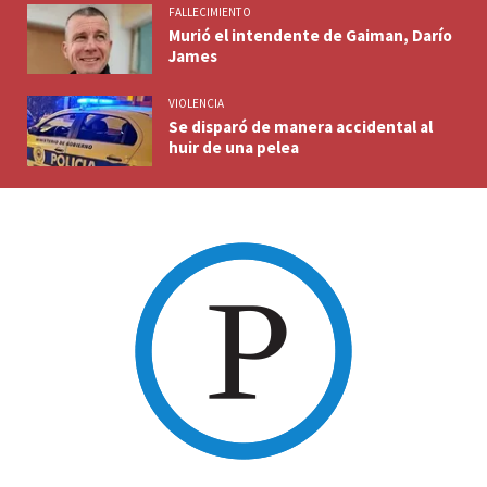
FALLECIMIENTO
Murió el intendente de Gaiman, Darío
James
VIOLENCIA
Se disparó de manera accidental al
huir de una pelea