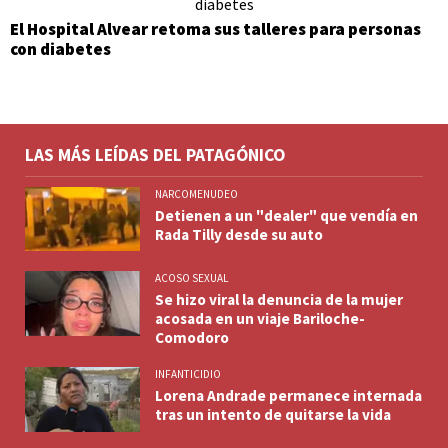
El Hospital Alvear retoma sus talleres para personas
con diabetes
LAS MÁS LEÍDAS DEL PATAGÓNICO
NARCOMENUDEO
Detienen a un "dealer" que vendía en
Rada Tilly desde su auto
ACOSO SEXUAL
Se hizo viral la denuncia de la mujer
acosada en un viaje Bariloche-
Comodoro
INFANTICIDIO
Lorena Andrade permanece internada
tras un intento de quitarse la vida