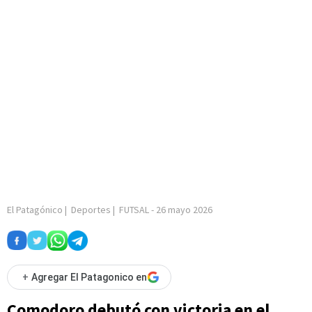
El Patagónico
|
Deportes
|
FUTSAL
-
26 mayo 2026
+
Agregar El Patagonico en
Comodoro debutó con victoria en el