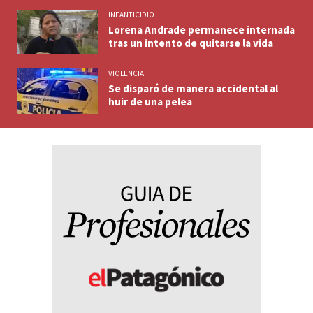
INFANTICIDIO
Lorena Andrade permanece internada
tras un intento de quitarse la vida
VIOLENCIA
Se disparó de manera accidental al
huir de una pelea