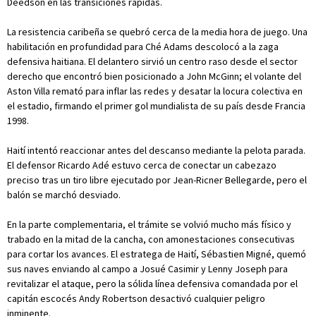
Deedson en las transiciones rápidas.
La resistencia caribeña se quebró cerca de la media hora de juego. Una
habilitación en profundidad para Ché Adams descolocó a la zaga
defensiva haitiana. El delantero sirvió un centro raso desde el sector
derecho que encontró bien posicionado a John McGinn; el volante del
Aston Villa remató para inflar las redes y desatar la locura colectiva en
el estadio, firmando el primer gol mundialista de su país desde Francia
1998.
Haití intentó reaccionar antes del descanso mediante la pelota parada.
El defensor Ricardo Adé estuvo cerca de conectar un cabezazo
preciso tras un tiro libre ejecutado por Jean-Ricner Bellegarde, pero el
balón se marchó desviado.
En la parte complementaria, el trámite se volvió mucho más físico y
trabado en la mitad de la cancha, con amonestaciones consecutivas
para cortar los avances. El estratega de Haití, Sébastien Migné, quemó
sus naves enviando al campo a Josué Casimir y Lenny Joseph para
revitalizar el ataque, pero la sólida línea defensiva comandada por el
capitán escocés Andy Robertson desactivó cualquier peligro
inminente.