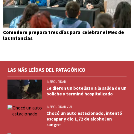
Comodoro prepara tres días para celebrar el Mes de
las Infancias
LAS MÁS LEÍDAS DEL PATAGÓNICO
INSEGURIDAD
Le dieron un botellazo a la salida de un
boliche y terminó hospitalizado
INSEGURIDAD VIAL
Chocó un auto estacionado, intentó
escapar y dio 1,72 de alcohol en
sangre