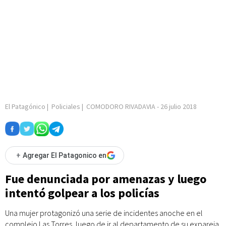
El Patagónico
|
Policiales
|
COMODORO RIVADAVIA
-
26 julio 2018
+
Agregar El Patagonico en
Fue denunciada por amenazas y luego
intentó golpear a los policías
Una mujer protagonizó una serie de incidentes anoche en el
complejo Las Torres, luego de ir al departamento de su expareja