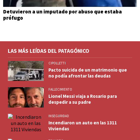
Detuvieron a un imputado por abuso que estaba
prófugo
LAS MÁS LEÍDAS DEL PATAGÓNICO
CIPOLLETTI
Pacto suicida de un matrimonio que
no podía afrontar las deudas
FALLECIMIENTO
Lionel Messi viaja a Rosario para
despedir a su padre
INSEGURIDAD
Incendiaron un auto en las 1311
Viviendas