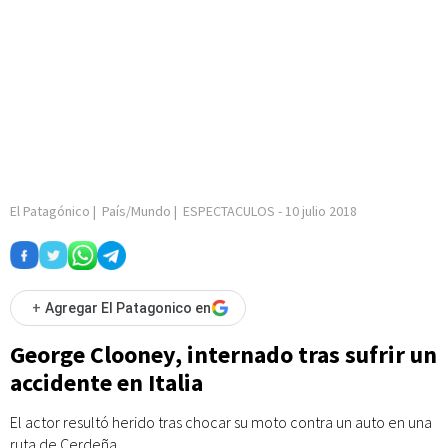
El Patagónico
|
País/Mundo
|
ESPECTACULOS
-
10 julio 2018
+
Agregar El Patagonico en
George Clooney, internado tras sufrir un
accidente en Italia
El actor resultó herido tras chocar su moto contra un auto en una
ruta de Cerdeña.