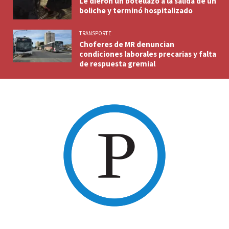
Le dieron un botellazo a la salida de un
boliche y terminó hospitalizado
TRANSPORTE
Choferes de MR denuncian
condiciones laborales precarias y falta
de respuesta gremial