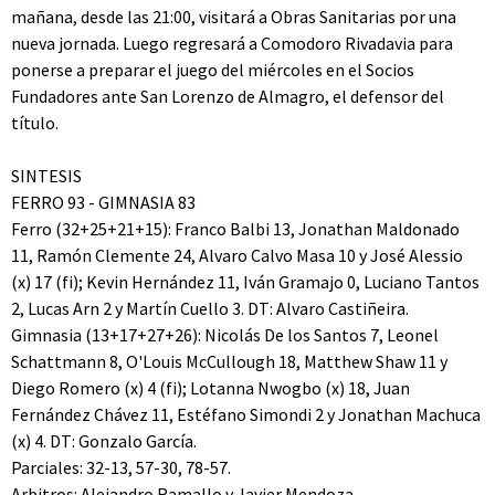
mañana, desde las 21:00, visitará a Obras Sanitarias por una
nueva jornada. Luego regresará a Comodoro Rivadavia para
ponerse a preparar el juego del miércoles en el Socios
Fundadores ante San Lorenzo de Almagro, el defensor del
título.
SINTESIS
FERRO 93 - GIMNASIA 83
Ferro (32+25+21+15): Franco Balbi 13, Jonathan Maldonado
11, Ramón Clemente 24, Alvaro Calvo Masa 10 y José Alessio
(x) 17 (fi); Kevin Hernández 11, Iván Gramajo 0, Luciano Tantos
2, Lucas Arn 2 y Martín Cuello 3. DT: Alvaro Castiñeira.
Gimnasia (13+17+27+26): Nicolás De los Santos 7, Leonel
Schattmann 8, O'Louis McCullough 18, Matthew Shaw 11 y
Diego Romero (x) 4 (fi); Lotanna Nwogbo (x) 18, Juan
Fernández Chávez 11, Estéfano Simondi 2 y Jonathan Machuca
(x) 4. DT: Gonzalo García.
Parciales: 32-13, 57-30, 78-57.
Arbitros: Alejandro Ramallo y Javier Mendoza.