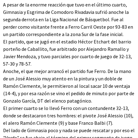
A pesar de la enorme reacción que tuvo en el último cuarto,
Gimnasia y Esgrima de Comodoro Rivadavia sufrió anoche la
segunda derrota en la Liga Nacional de Básquetbol. Fue al
perder como visitante frente a Ferro Carril Oeste por 93-83 en
un partido correspondiente a la zona Sur de la fase inicial.
El partido, que se jugó en el estadio Héctor Etchart del barrio
porteño de Caballito, fue arbitrado por Alejandro Ramallo y
Javier Mendoza, y tuvo parciales por cuarto de juego de 32-13,
57-30 y 78-57.
Anoche, el que mejor arrancó el partido fue Ferro. De la mano
de un José Alessio muy atento en la pintura y un doble de
Ramón Clemente, le permitieron al local sacar 10 de ventaja
(14-4), y por esa razón se vino el pedido de minuto por parte de
Gonzalo García, DT del elenco patagónico.
El primer cuarto se lo llevó Ferro con un contundente 32-13,
donde se destacaron tres hombres: el pivote José Alessio (10),
el alero Ramón Clemente (9) y base Franco Balbi (7).
Del lado de Gimnasia poco y nada se puede rescatar y por eso el
"Verde" se fue abajo al término del primer segmento de juego