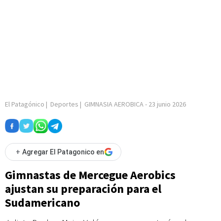
El Patagónico
|
Deportes
|
GIMNASIA AEROBICA
-
23 junio 2026
+
Agregar El Patagonico en
Gimnastas de Mercegue Aerobics
ajustan su preparación para el
Sudamericano