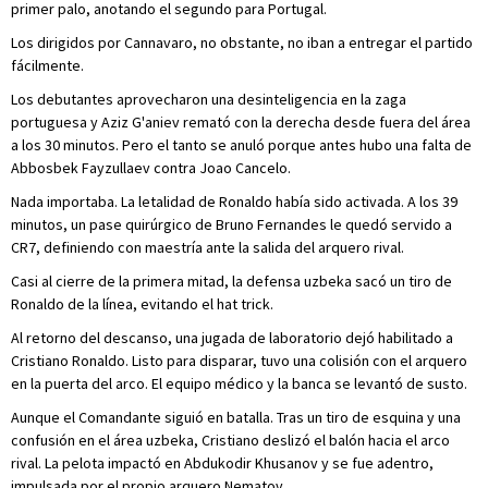
primer palo, anotando el segundo para Portugal.
Los dirigidos por Cannavaro, no obstante, no iban a entregar el partido
fácilmente.
Los debutantes aprovecharon una desinteligencia en la zaga
portuguesa y Aziz G'aniev remató con la derecha desde fuera del área
a los 30 minutos. Pero el tanto se anuló porque antes hubo una falta de
Abbosbek Fayzullaev contra Joao Cancelo.
Nada importaba. La letalidad de Ronaldo había sido activada. A los 39
minutos, un pase quirúrgico de Bruno Fernandes le quedó servido a
CR7, definiendo con maestría ante la salida del arquero rival.
Casi al cierre de la primera mitad, la defensa uzbeka sacó un tiro de
Ronaldo de la línea, evitando el hat trick.
Al retorno del descanso, una jugada de laboratorio dejó habilitado a
Cristiano Ronaldo. Listo para disparar, tuvo una colisión con el arquero
en la puerta del arco. El equipo médico y la banca se levantó de susto.
Aunque el Comandante siguió en batalla. Tras un tiro de esquina y una
confusión en el área uzbeka, Cristiano deslizó el balón hacia el arco
rival. La pelota impactó en Abdukodir Khusanov y se fue adentro,
impulsada por el propio arquero Nematov.