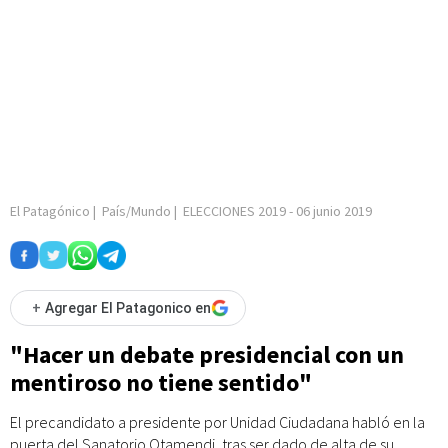
El Patagónico
|
País/Mundo
|
ELECCIONES 2019
-
06 junio 2019
+
Agregar El Patagonico en
"Hacer un debate presidencial con un
mentiroso no tiene sentido"
El precandidato a presidente por Unidad Ciudadana habló en la
puerta del Sanatorio Otamendi, tras ser dado de alta de su