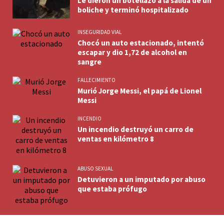
Le dieron un botellazo a la salida de un
boliche y terminó hospitalizado
INSEGURIDAD VIAL
Chocó un auto estacionado, intentó
escapar y dio 1,72 de alcohol en
sangre
FALLECIMIENTO
Murió Jorge Messi, el papá de Lionel
Messi
INCENDIO
Un incendio destruyó un carro de
ventas en kilómetro 8
ABUSO SEXUAL
Detuvieron a un imputado por abuso
que estaba prófugo