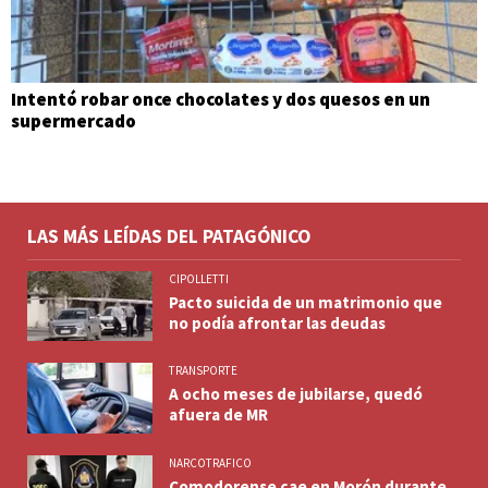
Intentó robar once chocolates y dos quesos en un
supermercado
LAS MÁS LEÍDAS DEL PATAGÓNICO
CIPOLLETTI
Pacto suicida de un matrimonio que
no podía afrontar las deudas
TRANSPORTE
A ocho meses de jubilarse, quedó
afuera de MR
NARCOTRAFICO
Comodorense cae en Morón durante