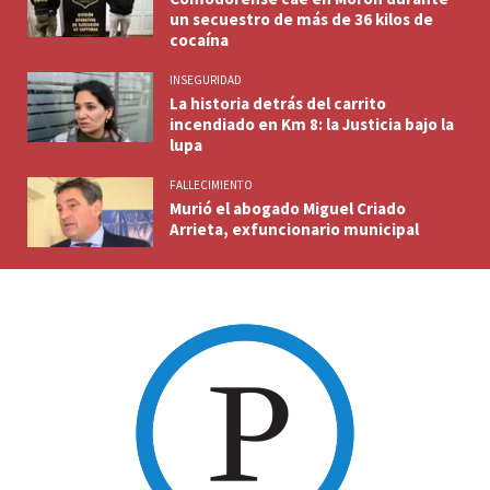
un secuestro de más de 36 kilos de
cocaína
INSEGURIDAD
La historia detrás del carrito
incendiado en Km 8: la Justicia bajo la
lupa
FALLECIMIENTO
Murió el abogado Miguel Criado
Arrieta, exfuncionario municipal