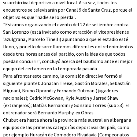
su archirrival deportivo a nivel local. A su vez, todos los
encuentros se televisarán por Canal 9 de Santa Cruz, porque el
objetivo es que "nadie se lo pierda".
"Estamos organizando el evento del 22 de setiembre contra
San Lorenzo (está invitado como atracción el vicepresidente
'azulgrana', Marcelo Tinelli) apuntando a que el estadio esté
lleno, y por ello desarrollaremos diferentes entretenimientos
desde tres horas antes del partido, con la idea de que todos
puedan concurrir", concluyó acerca del bautismo ante el mejor
equipo del certamen en la temporada pasada.
Para afrontar este camino, la comisión directiva formó el
siguiente plantel: Jonatan Treise, Gastón Morales, Sebastián
Mignani, Bruno Oprandi y Fernando Gutman (jugadores
nacionales); Cedric McGowan, Kyle Austin y Jarred Shaw
(extranjeros); Matías Bernardini y Gonzalo Torres (sub 23). El
entrenador será Bernardo Murphy, ex Obras.
Chubut era hasta ahora la provincia más austral en albergar a
equipos de las primeras categorías deportivas del país, como
por ejemplo Huracán de Comodoro Rivadavia (Campeonatos