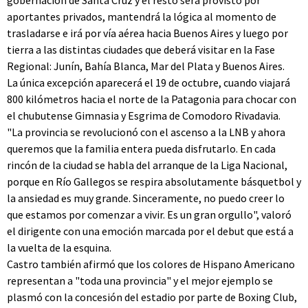
gobernación de Santa Cruz y el resto será provisto por
aportantes privados, mantendrá la lógica al momento de
trasladarse e irá por vía aérea hacia Buenos Aires y luego por
tierra a las distintas ciudades que deberá visitar en la Fase
Regional: Junín, Bahía Blanca, Mar del Plata y Buenos Aires.
La única excepción aparecerá el 19 de octubre, cuando viajará
800 kilómetros hacia el norte de la Patagonia para chocar con
el chubutense Gimnasia y Esgrima de Comodoro Rivadavia.
"La provincia se revolucionó con el ascenso a la LNB y ahora
queremos que la familia entera pueda disfrutarlo. En cada
rincón de la ciudad se habla del arranque de la Liga Nacional,
porque en Río Gallegos se respira absolutamente básquetbol y
la ansiedad es muy grande. Sinceramente, no puedo creer lo
que estamos por comenzar a vivir. Es un gran orgullo", valoró
el dirigente con una emoción marcada por el debut que está a
la vuelta de la esquina.
Castro también afirmó que los colores de Hispano Americano
representan a "toda una provincia" y el mejor ejemplo se
plasmó con la concesión del estadio por parte de Boxing Club,