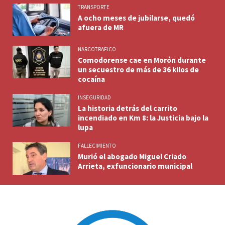
TRANSPORTE
A ocho meses de jubilarse, quedó
afuera de MR
NARCOTRAFICO
Comodorense cae en Morón durante
un secuestro de más de 36 kilos de
cocaína
INSEGURIDAD
La historia detrás del carrito
incendiado en Km 8: la Justicia bajo la
lupa
FALLECIMIENTO
Murió el abogado Miguel Criado
Arrieta, exfuncionario municipal