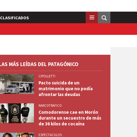
CLASIFICADOS
LAS MÁS LEÍDAS DEL PATAGÓNICO
CIPOLLETTI
Pacto suicida de un
matrimonio que no podía
afrontar las deudas
NARCOTRAFICO
Comodorense cae en Morón
durante un secuestro de más
de 36 kilos de cocaína
ESPECTACULOS