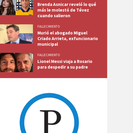
Brenda Asnicar reveló lo qué
más le molestó de Tévez
cuando salieron
FALLECIMIENTO
Murió el abogado Miguel
Criado Arrieta, exfuncionario
municipal
FALLECIMIENTO
Lionel Messi viaja a Rosario
para despedir a su padre