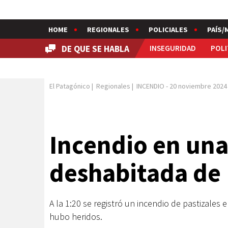
HOME
REGIONALES
POLICIALES
PAÍS/
DE QUE SE HABLA
INSEGURIDAD
POLI
El Patagónico
|
Regionales
|
INCENDIO
-
20 noviembre 2024
Incendio en un
deshabitada de
A la 1:20 se registró un incendio de pastizales 
hubo heridos.