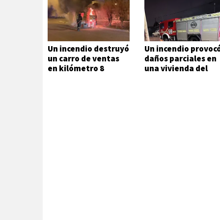
Un incendio destruyó
Un incendio provoc
un carro de ventas
daños parciales en
en kilómetro 8
una vivienda del
Juan XXIII