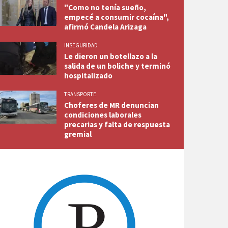
"Como no tenía sueño,
empecé a consumir cocaína",
afirmó Candela Arizaga
INSEGURIDAD
Le dieron un botellazo a la
salida de un boliche y terminó
hospitalizado
TRANSPORTE
Choferes de MR denuncian
condiciones laborales
precarias y falta de respuesta
gremial