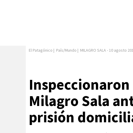
El Patagónico
|
País/Mundo
|
MILAGRO SALA
-
10 agosto 20
Inspeccionaron 
Milagro Sala an
prisión domicili