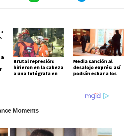
 a
Brutal represión:
Media sanción al
hirieron en la cabeza
desalojo exprés: así
r
a una fotógrafa en
podrán echar a los
las inmediaciones
inquilinos morosos
del Congreso