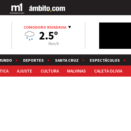
COMODORO RIVADAVIA
2.5°
5km/h
MUNDO
DEPORTES
SANTA CRUZ
ESPECTÁCULOS
TICA
AJUSTE
CULTURA
MALVINAS
CALETA OLIVIA