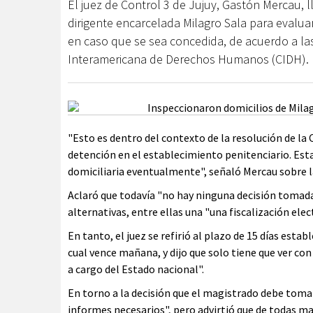
El juez de Control 3 de Jujuy, Gastón Mercau, 
dirigente encarcelada Milagro Sala para evaluar l
en caso que se sea concedida, de acuerdo a la
Interamericana de Derechos Humanos (CIDH).
"Esto es dentro del contexto de la resolución de la
detención en el establecimiento penitenciario. Est
domiciliaria eventualmente", señaló Mercau sobre l
Aclaró que todavía "no hay ninguna decisión tomad
alternativas, entre ellas una "una fiscalización elec
En tanto, el juez se refirió al plazo de 15 días estab
cual vence mañana, y dijo que solo tiene que ver co
a cargo del Estado nacional".
En torno a la decisión que el magistrado debe toma
informes necesarios", pero advirtió que de todas ma