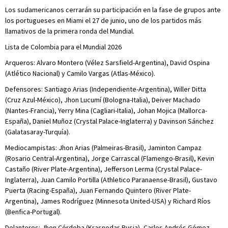
Los sudamericanos cerrarán su participación en la fase de grupos ante
los portugueses en Miami el 27 de junio, uno de los partidos más
llamativos de la primera ronda del Mundial.
Lista de Colombia para el Mundial 2026
Arqueros: Alvaro Montero (Vélez Sarsfield-Argentina), David Ospina
(Atlético Nacional) y Camilo Vargas (Atlas-México).
Defensores: Santiago Arias (Independiente-Argentina), Willer Ditta
(Cruz Azul-México), Jhon Lucumí (Bologna-Italia), Deiver Machado
(Nantes-Francia), Yerry Mina (Cagliari-Italia), Johan Mojica (Mallorca-
España), Daniel Muñoz (Crystal Palace-Inglaterra) y Davinson Sánchez
(Galatasaray-Turquía).
Mediocampistas: Jhon Arias (Palmeiras-Brasil), Jaminton Campaz
(Rosario Central-Argentina), Jorge Carrascal (Flamengo-Brasil), Kevin
Castaño (River Plate-Argentina), Jefferson Lerma (Crystal Palace-
Inglaterra), Juan Camilo Portilla (Athletico Paranaense-Brasil), Gustavo
Puerta (Racing-España), Juan Fernando Quintero (River Plate-
Argentina), James Rodríguez (Minnesota United-USA) y Richard Ríos
(Benfica-Portugal).
Delanteros: Jhon Córdoba (Krasnodar-Rusia), Carlos Andrés Gómez