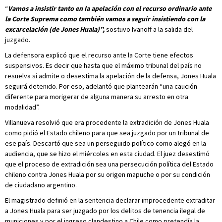
“
Vamos a insistir tanto en la apelación con el recurso ordinario ante
la Corte Suprema como también vamos a seguir insistiendo con la
excarcelación (de Jones Huala)”,
sostuvo Ivanoff a la salida del
juzgado.
La defensora explicó que el recurso ante la Corte tiene efectos
suspensivos. Es decir que hasta que el máximo tribunal del país no
resuelva si admite o desestima la apelación de la defensa, Jones Huala
seguirá detenido. Por eso, adelantó que plantearán “una caución
diferente para morigerar de alguna manera su arresto en otra
modalidad”.
Villanueva resolvió que era procedente la extradición de Jones Huala
como pidió el Estado chileno para que sea juzgado por un tribunal de
ese país. Descartó que sea un perseguido político como alegó en la
audiencia, que se hizo el miércoles en esta ciudad. El juez desestimó
que el proceso de extradición sea una persecución política del Estado
chileno contra Jones Huala por su origen mapuche o por su condición
de ciudadano argentino.
El magistrado definió en la sentencia declarar improcedente extraditar
a Jones Huala para ser juzgado por los delitos de tenencia ilegal de
municiones y por el ingreso clandestino a Chile como pretendía la