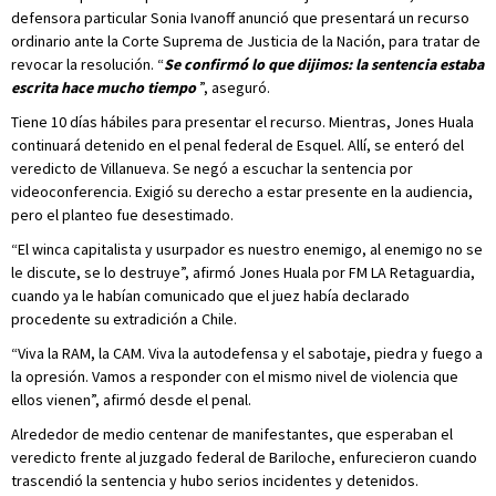
defensora particular Sonia Ivanoff anunció que presentará un recurso
ordinario ante la Corte Suprema de Justicia de la Nación, para tratar de
revocar la resolución. “
Se confirmó lo que dijimos: la sentencia estaba
escrita hace mucho tiempo
”, aseguró.
Tiene 10 días hábiles para presentar el recurso. Mientras, Jones Huala
continuará detenido en el penal federal de Esquel. Allí, se enteró del
veredicto de Villanueva. Se negó a escuchar la sentencia por
videoconferencia. Exigió su derecho a estar presente en la audiencia,
pero el planteo fue desestimado.
“El winca capitalista y usurpador es nuestro enemigo, al enemigo no se
le discute, se lo destruye”, afirmó Jones Huala por FM LA Retaguardia,
cuando ya le habían comunicado que el juez había declarado
procedente su extradición a Chile.
“Viva la RAM, la CAM. Viva la autodefensa y el sabotaje, piedra y fuego a
la opresión. Vamos a responder con el mismo nivel de violencia que
ellos vienen”, afirmó desde el penal.
Alrededor de medio centenar de manifestantes, que esperaban el
veredicto frente al juzgado federal de Bariloche, enfurecieron cuando
trascendió la sentencia y hubo serios incidentes y detenidos.