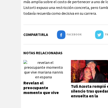
más amplia sobre el costo de pertenecer a uno de l
Listorti expuso una restricción concreta, pero tamb
todavía recuerda como decisiva en su carrera.
COMPARTIRLA
FACEBOOK
TW
NOTAS RELACIONADAS
Revelan el
Tuli Acosta rompió 
preocupante
silencio tras queda
momento que vive
envuelta en la
Mariana Nannis en
separación de Luck
España
Ra y La Joaqui