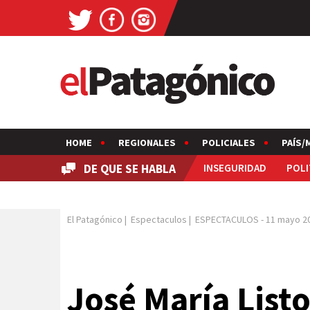
HOME
REGIONALES
POLICIALES
PAÍS/
DE QUE SE HABLA
INSEGURIDAD
POLI
El Patagónico
|
Espectaculos
|
ESPECTACULOS
-
11 mayo 2
José María List