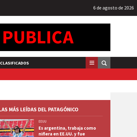
6 de agosto de 2026
CLASIFICADOS
LAS MÁS LEÍDAS DEL PATAGÓNICO
EEUU
Es argentina, trabaja como
niñera en EE.UU. y fue