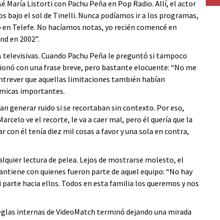
sé María Listorti con Pachu Peña en Pop Radio. Allí, el actor
 bajo el sol de Tinelli. Nunca podíamos ir a los programas,
o en Telefe. No hacíamos notas, yo recién comencé en
and en 2002”.
s televisivas. Cuando Pachu Peña le preguntó si tampoco
ccionó con una frase breve, pero bastante elocuente: “No me
entrever que aquellas limitaciones también habían
ómicas importantes.
n generar ruido si se recortaban sin contexto. Por eso,
rcelo ve el recorte, le va a caer mal, pero él quería que la
 con él tenía diez mil cosas a favor y una sola en contra,
lquier lectura de pelea. Lejos de mostrarse molesto, el
antiene con quienes fueron parte de aquel equipo: “No hay
arte hacia ellos. Todos en esta familia los queremos y nos
reglas internas de VideoMatch terminó dejando una mirada