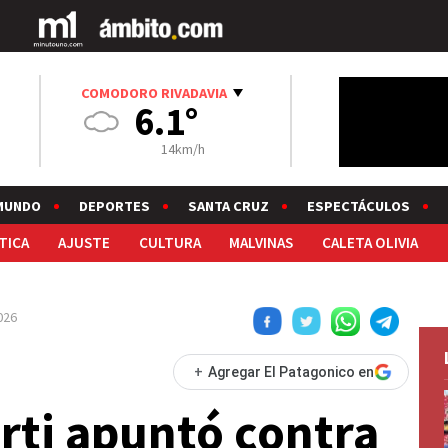
COMODORO RIVADAVIA
6.1°
14km/h
MUNDO
DEPORTES
SANTA CRUZ
ESPECTÁCULOS
TICA
AJUSTE
CULTURA
MALVINAS
CALETA OLIVIA
026
+
Agregar El Patagonico en
orti apuntó contra