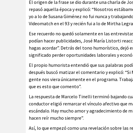
El origen de la frase se dio durante una charla de Jo
repasó aquella época y explicó: “Nosotros estábamos
yo a lo de Susana Giménez no fui nunca y trabajand
Videomatch en el 93 y recién fui a lo de Mirtha Legr
Ese recuerdo no quedó solamente en las entrevista
podían hacer publicidades, José María Listorti rea
hagas acordar”. Detrás del tono humorístico, dejó 
significado perder oportunidades laborales y econ
El propio humorista entendió que sus palabras podía
después buscó matizar el comentario y explicó: “Si Ma
gente nos viera únicamente en el programa. Trabajar
que es esto que comento”.
La respuesta de Marcelo Tinelli terminó bajando cua
conductor eligió remarcar el vínculo afectivo que m
escándalo. Hay mucho amor y agradecimiento de mi p
hacen reír mucho siempre”.
Así, lo que empezó como una revelación sobre las 