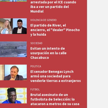
arrestada por el ICE cuando
iba a ver un partido del
Mundial
VIOLENCIA DE GENERO
El partido de River, el
encierro, el "dealer" Pinocho
y la huida
SOCIEDAD
Evitan un intento de
usurpación en la calle
Chacabuco
POLITICA
El senador Benegas Lynch
armó una sociedad para
venderle tierras a extranjeros
FUTBOL
Brutal asesinato de un
futbolista de Selección: lo
atacaron a metros de su casa