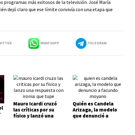
os programas más exitosos de la televisión. José María
ién dejó claro que ese límite convivía con una etapa que
ITTER
WHATSAPP
TELEGRAM
Mauro Icardi cruzó
Quién es Candela
el
las críticas por su
Arizaga, la modelo
r
físico y lanzó una
que denunció a
respuesta con ironía:
Facundo Moyano
"Qué tupé"