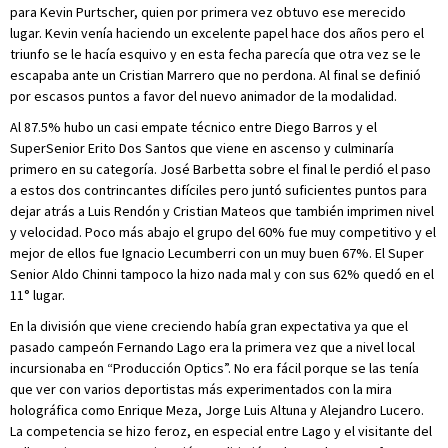
para Kevin Purtscher, quien por primera vez obtuvo ese merecido
lugar. Kevin venía haciendo un excelente papel hace dos años pero el
triunfo se le hacía esquivo y en esta fecha parecía que otra vez se le
escapaba ante un Cristian Marrero que no perdona. Al final se definió
por escasos puntos a favor del nuevo animador de la modalidad.
Al 87.5% hubo un casi empate técnico entre Diego Barros y el
SuperSenior Erito Dos Santos que viene en ascenso y culminaría
primero en su categoría. José Barbetta sobre el final le perdió el paso
a estos dos contrincantes difíciles pero juntó suficientes puntos para
dejar atrás a Luis Rendón y Cristian Mateos que también imprimen nivel
y velocidad. Poco más abajo el grupo del 60% fue muy competitivo y el
mejor de ellos fue Ignacio Lecumberri con un muy buen 67%. El Super
Senior Aldo Chinni tampoco la hizo nada mal y con sus 62% quedó en el
11° lugar.
En la división que viene creciendo había gran expectativa ya que el
pasado campeón Fernando Lago era la primera vez que a nivel local
incursionaba en “Producción Optics”. No era fácil porque se las tenía
que ver con varios deportistas más experimentados con la mira
holográfica como Enrique Meza, Jorge Luis Altuna y Alejandro Lucero.
La competencia se hizo feroz, en especial entre Lago y el visitante del