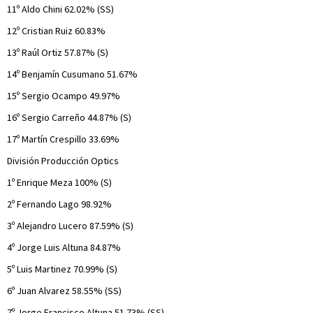
11º Aldo Chini 62.02% (SS)
12º Cristian Ruiz 60.83%
13º Raúl Ortiz 57.87% (S)
14º Benjamín Cusumano 51.67%
15º Sergio Ocampo 49.97%
16º Sergio Carreño 44.87% (S)
17º Martín Crespillo 33.69%
División Producción Optics
1º Enrique Meza 100% (S)
2º Fernando Lago 98.92%
3º Alejandro Lucero 87.59% (S)
4º Jorge Luis Altuna 84.87%
5º Luis Martinez 70.99% (S)
6º Juan Alvarez 58.55% (SS)
7º Jorge Francisco Altuna 51.73% (SS)