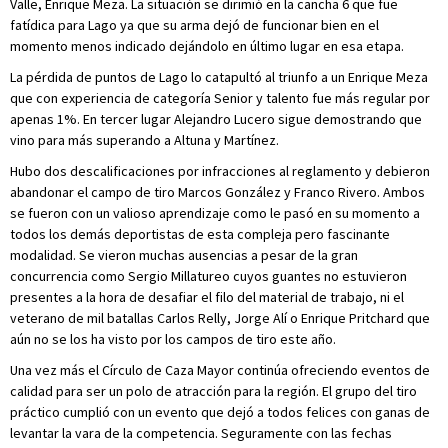
Valle, Enrique Meza. La situación se dirimió en la cancha 6 que fue
fatídica para Lago ya que su arma dejó de funcionar bien en el
momento menos indicado dejándolo en último lugar en esa etapa.
La pérdida de puntos de Lago lo catapultó al triunfo a un Enrique Meza
que con experiencia de categoría Senior y talento fue más regular por
apenas 1%. En tercer lugar Alejandro Lucero sigue demostrando que
vino para más superando a Altuna y Martínez.
Hubo dos descalificaciones por infracciones al reglamento y debieron
abandonar el campo de tiro Marcos González y Franco Rivero. Ambos
se fueron con un valioso aprendizaje como le pasó en su momento a
todos los demás deportistas de esta compleja pero fascinante
modalidad. Se vieron muchas ausencias a pesar de la gran
concurrencia como Sergio Millatureo cuyos guantes no estuvieron
presentes a la hora de desafiar el filo del material de trabajo, ni el
veterano de mil batallas Carlos Relly, Jorge Alí o Enrique Pritchard que
aún no se los ha visto por los campos de tiro este año.
Una vez más el Círculo de Caza Mayor continúa ofreciendo eventos de
calidad para ser un polo de atracción para la región. El grupo del tiro
práctico cumplió con un evento que dejó a todos felices con ganas de
levantar la vara de la competencia. Seguramente con las fechas