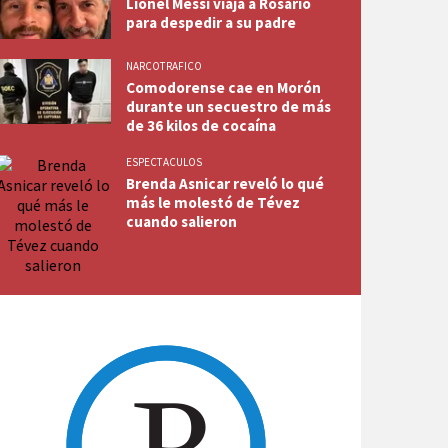
Lionel Messi viaja a Rosario
para despedir a su padre
NARCOTRAFICO
Comodorense cae en Morón
durante un secuestro de más
de 36 kilos de cocaína
ESPECTACULOS
Brenda Asnicar reveló lo qué
más le molestó de Tévez
cuando salieron