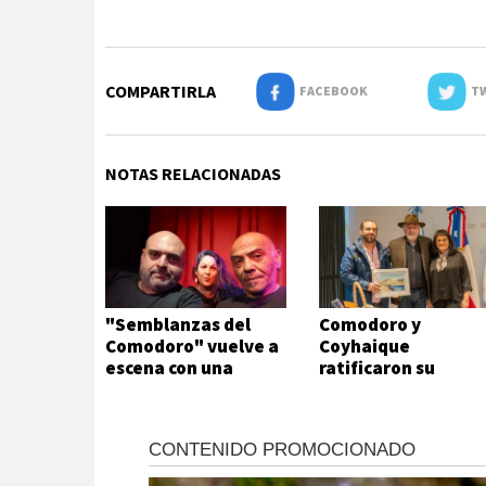
COMPARTIRLA
FACEBOOK
TW
NOTAS RELACIONADAS
"Semblanzas del
Comodoro y
Comodoro" vuelve a
Coyhaique
escena con una
ratificaron su
historia de amores,
trabajo conjunto
traición y mitos
urbanos