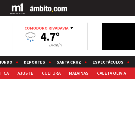
COMODORO RIVADAVIA
4.7°
24km/h
MUNDO
DEPORTES
SANTA CRUZ
ESPECTÁCULOS
TICA
AJUSTE
CULTURA
MALVINAS
CALETA OLIVIA