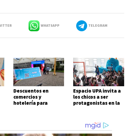
ITTER
WHATSAPP
TELEGRAM
Descuentos en
Espacio UPA invita a
comercios y
los chicos a ser
hotelería para
protagonistas en la
quienes visiten la
Feria del Libro
Feria del Libro