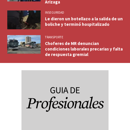
Arizaga
INSEGURIDAD
Le dieron un botellazo a la salida de un
boliche y terminó hospitalizado
TRANSPORTE
Choferes de MR denuncian
condiciones laborales precarias y falta
de respuesta gremial