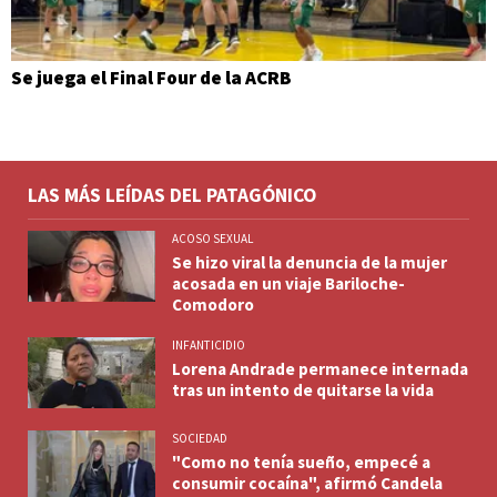
Se juega el Final Four de la ACRB
LAS MÁS LEÍDAS DEL PATAGÓNICO
ACOSO SEXUAL
Se hizo viral la denuncia de la mujer
acosada en un viaje Bariloche-
Comodoro
INFANTICIDIO
Lorena Andrade permanece internada
tras un intento de quitarse la vida
SOCIEDAD
"Como no tenía sueño, empecé a
consumir cocaína", afirmó Candela