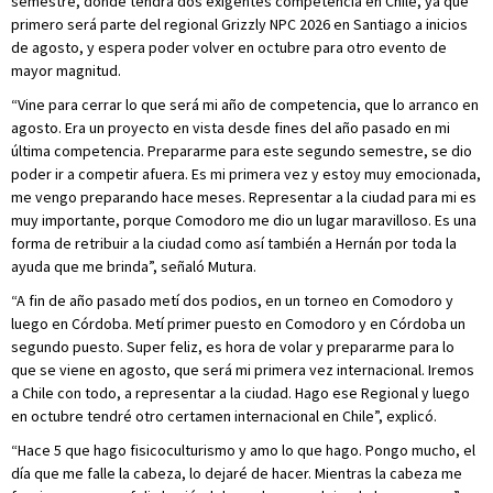
semestre, donde tendrá dos exigentes competencia en Chile, ya que
primero será parte del regional Grizzly NPC 2026 en Santiago a inicios
de agosto, y espera poder volver en octubre para otro evento de
mayor magnitud.
“Vine para cerrar lo que será mi año de competencia, que lo arranco en
agosto. Era un proyecto en vista desde fines del año pasado en mi
última competencia. Prepararme para este segundo semestre, se dio
poder ir a competir afuera. Es mi primera vez y estoy muy emocionada,
me vengo preparando hace meses. Representar a la ciudad para mi es
muy importante, porque Comodoro me dio un lugar maravilloso. Es una
forma de retribuir a la ciudad como así también a Hernán por toda la
ayuda que me brinda”, señaló Mutura.
“A fin de año pasado metí dos podios, en un torneo en Comodoro y
luego en Córdoba. Metí primer puesto en Comodoro y en Córdoba un
segundo puesto. Super feliz, es hora de volar y prepararme para lo
que se viene en agosto, que será mi primera vez internacional. Iremos
a Chile con todo, a representar a la ciudad. Hago ese Regional y luego
en octubre tendré otro certamen internacional en Chile”, explicó.
“Hace 5 que hago fisicoculturismo y amo lo que hago. Pongo mucho, el
día que me falle la cabeza, lo dejaré de hacer. Mientras la cabeza me