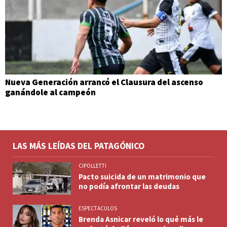
Nueva Generación arrancó el Clausura del ascenso
ganándole al campeón
LAS MÁS LEÍDAS DEL PATAGÓNICO
CIPOLLETTI
Pacto suicida de un matrimonio que
no podía afrontar las deudas
ESPECTACULOS
Brenda Asnicar reveló lo qué más le