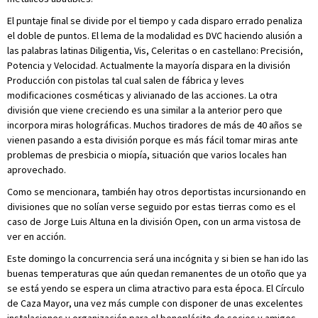
El puntaje final se divide por el tiempo y cada disparo errado penaliza
el doble de puntos. El lema de la modalidad es DVC haciendo alusión a
las palabras latinas Diligentia, Vis, Celeritas o en castellano: Precisión,
Potencia y Velocidad. Actualmente la mayoría dispara en la división
Producción con pistolas tal cual salen de fábrica y leves
modificaciones cosméticas y alivianado de las acciones. La otra
división que viene creciendo es una similar a la anterior pero que
incorpora miras holográficas. Muchos tiradores de más de 40 años se
vienen pasando a esta división porque es más fácil tomar miras ante
problemas de presbicia o miopía, situación que varios locales han
aprovechado.
Como se mencionara, también hay otros deportistas incursionando en
divisiones que no solían verse seguido por estas tierras como es el
caso de Jorge Luis Altuna en la división Open, con un arma vistosa de
ver en acción.
Este domingo la concurrencia será una incógnita y si bien se han ido las
buenas temperaturas que aún quedan remanentes de un otoño que ya
se está yendo se espera un clima atractivo para esta época. El Círculo
de Caza Mayor, una vez más cumple con disponer de unas excelentes
instalaciones y organización para el beneplácito de socios y amigos