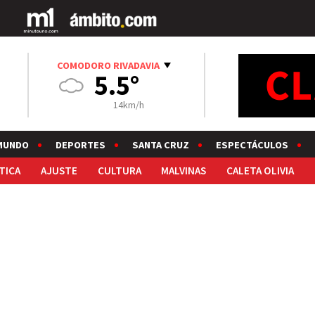
COMODORO RIVADAVIA
5.5°
14km/h
MUNDO
DEPORTES
SANTA CRUZ
ESPECTÁCULOS
TICA
AJUSTE
CULTURA
MALVINAS
CALETA OLIVIA