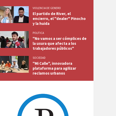
VIOLENCIA DE GENERO
El partido de River, el
encierro, el "dealer" Pinocho
y la huida
POLITICA
"No vamos a ser cómplices de
la usura que afecta a los
trabajadores públicos"
SOCIEDAD
"Mi Calle", innovadora
plataforma para agilizar
reclamos urbanos