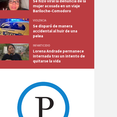
Se hizo viral la denuncia de la
mujer acosada en un viaje
Bariloche-Comodoro
VIOLENCIA
Se disparó de manera
accidental al huir de una
pelea
INFANTICIDIO
Lorena Andrade permanece
internada tras un intento de
quitarse la vida