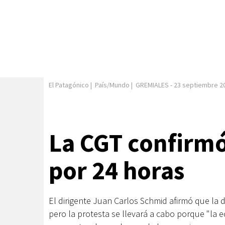
El Patagónico
|
País/Mundo
|
GREMIALES
-
23 septiembre 2
La CGT confirmó
por 24 horas
El dirigente Juan Carlos Schmid afirmó que la 
pero la protesta se llevará a cabo porque "la 