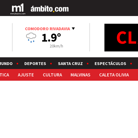
COMODORO RIVADAVIA
1.9°
20km/h
MUNDO
DEPORTES
SANTA CRUZ
ESPECTÁCULOS
TICA
AJUSTE
CULTURA
MALVINAS
CALETA OLIVIA