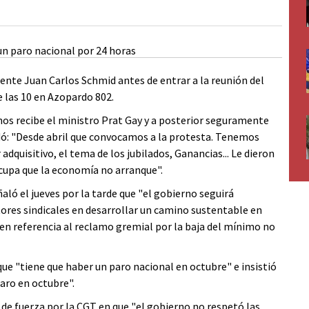
gente Juan Carlos Schmid antes de entrar a la reunión del
 las 10 en Azopardo 802.
nos recibe el ministro Prat Gay y a posterior seguramente
dó: "Desde abril que convocamos a la protesta. Tenemos
adquisitivo, el tema de los jubilados, Ganancias... Le dieron
ocupa que la economía no arranque".
aló el jueves por la tarde que "el gobierno seguirá
tores sindicales en desarrollar un camino sustentable en
" en referencia al reclamo gremial por la baja del mínimo no
que "tiene que haber un paro nacional en octubre" e insistió
aro en octubre".
 de fuerza por la CGT en que "el gobierno no respetó las