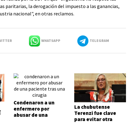
as paritarias, la derogación del impuesto a las ganancias,
ndustria nacional", en otras reclamos.
ITTER
WHATSAPP
TELEGRAM
Condenaron a un
La chubutense
enfermero por
í
Terenzi fue clave
abusar de una
para evitar otra
paciente tras una
especulación
cirugía
inmobiliaria