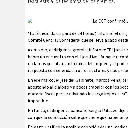
respuesta a los reclamos de los gremios.
"Está decidido un paro de 24 horas", informó el diri
Comité Central Confederal que se lleva a cabo desde
Asimismo, el dirigente gremial informó: "El jueves 
habrá un encuentro con el Ejecutivo". Aunque recor
reclamos que abarcan la caída del empleo y el poder 
respuesta con celeridad a otros sectores y nos pre
En ese marco, el jefe del Gabinete, Marcos Peña, señ
apostando al diálogo y a poder trabajar con los sec
materia fiscal para ir aliviando la carga impositiva
imponible.
En tanto, el dirigente bancario Sergio Palazzo dijo 
con que la conducción sabe que tiene que haber un p
Palazzo justificó la posible adopción de una medida