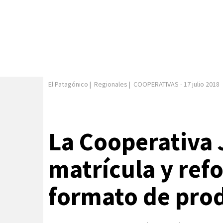
El Patagónico
|
Regionales
|
COOPERATIVAS
-
17 julio 2018
La Cooperativa 
matrícula y ref
formato de pro