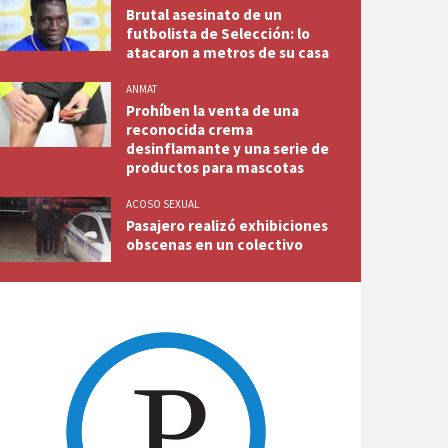
Brutal asesinato de un
futbolista de Selección: lo
atacaron a metros de su casa
ANMAT
Prohíben la venta de una
reconocida crema
desinflamante y una serie de
productos para mascotas
ACOSO SEXUAL
Pasajero realizó exhibiciones
obscenas en un colectivo