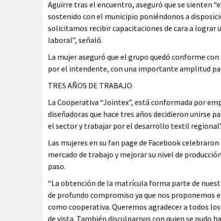
Aguirre tras el encuentro, aseguró que se sienten “e
sostenido con el municipio poniéndonos a disposició
solicitamos recibir capacitaciones de cara a lograr
laboral”, señaló.
La mujer aseguró que el grupo quedó conforme con
por el intendente, con una importante amplitud p
TRES AÑOS DE TRABAJO
La Cooperativa “Jointex”, está conformada por empre
diseñadoras que hace tres años decidieron unirse par
el sector y trabajar por el desarrollo textil regional”
Las mujeres en su fan page de Facebook celebraron l
mercado de trabajo y mejorar su nivel de producción
paso.
“La obtención de la matrícula forma parte de nuest
de profundo compromiso ya que nos proponemos estar
como cooperativa. Queremos agradecer a todos los 
de vista. También disculparnos con quien se pudo h