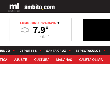
COMODORO RIVADAVIA
7.9°
44km/h
MUNDO
DEPORTES
SANTA CRUZ
ESPECTÁCULOS
TICA
AJUSTE
CULTURA
MALVINAS
CALETA OLIVIA