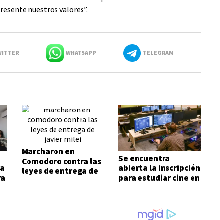
resente nuestros valores”.
ITTER
WHATSAPP
TELEGRAM
Marcharon en
Se encuentra
Comodoro contra las
ra
abierta la inscripción
leyes de entrega de
ra
para estudiar cine en
Javier Milei
Comodoro