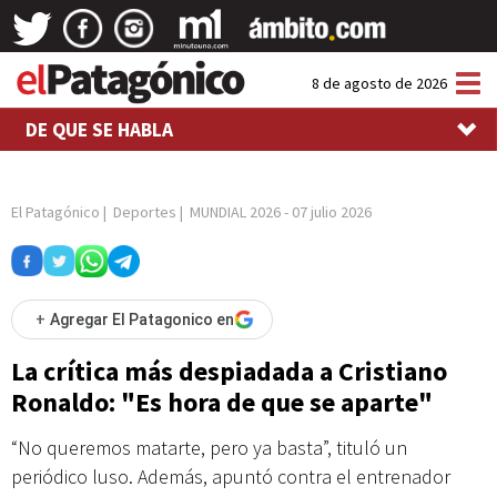
Tog
8 de agosto de 2026
nav
DE QUE SE HABLA
El Patagónico
|
Deportes
|
MUNDIAL 2026
-
07 julio 2026
+
Agregar El Patagonico en
La crítica más despiadada a Cristiano
Ronaldo: "Es hora de que se aparte"
“No queremos matarte, pero ya basta”, tituló un
periódico luso. Además, apuntó contra el entrenador