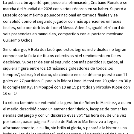
La publicación apuntó que, pese a la eliminación, Cristiano Ronaldo se
marcha del Mundial de 2026 con varios récords en su haber. Superó a
Eusebio como máximo goleador nacional en torneos finales y se
consolidó como el segundo jugador con más apariciones en fases
finales, solo por detrás de Lionel Messi. Además, igualó el récord de
seis presencias en mundiales, compartido con el portero mexicano
Guillermo Ochoa.
Sin embargo, A Bola destacó que estos logros individuales no logran
compensar la falta de títulos colectivos ni el rendimiento en fases
decisivas. “A pesar de ser el segundo con más partidos jugados, ni
siquiera figura entre los 10 máximos goleadores de todos los
tiempos”, subrayó el diario, ubicándolo en el undécimo puesto con 11
goles en 27 partidos. El podio lo lidera Lionel Messi con 20 goles en 30 y
lo completan Kylian Mbappé con 19 en 19 partidos y Miroslav Klose con
16 en 24.
La crítica también se extendió a la gestión de Roberto Martínez, a quien
el medio describió como un entrenador “tímido, incapaz de tomar las
riendas del juego y con un discurso evasivo”. “Es hora de, de una vez
por todas, pasar página. El ciclo de Roberto Martínez va a llegar,
afortunadamente, a su fin, sin brillo ni gloria, y pasará a la historia una