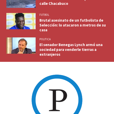
calle Chacabuco
FUTBOL
Brutal asesinato de un futbolista de
Selección: lo atacaron a metros de su
casa
POLITICA
El senador Benegas Lynch armó una
sociedad para venderle tierras a
extranjeros