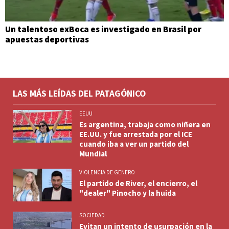
Un talentoso exBoca es investigado en Brasil por
apuestas deportivas
LAS MÁS LEÍDAS DEL PATAGÓNICO
EEUU
Es argentina, trabaja como niñera en
EE.UU. y fue arrestada por el ICE
cuando iba a ver un partido del
Mundial
VIOLENCIA DE GENERO
El partido de River, el encierro, el
"dealer" Pinocho y la huida
SOCIEDAD
Evitan un intento de usurpación en la