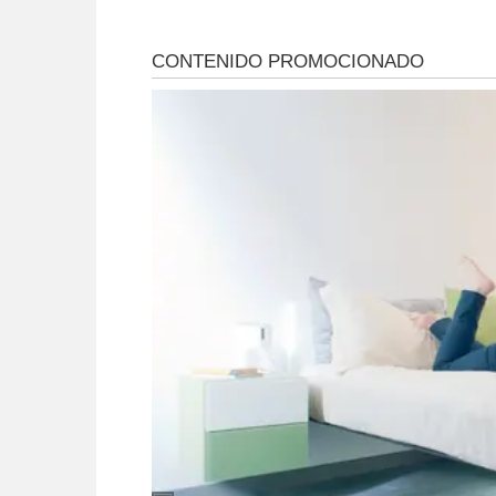
reforzará, de forma
medicamentos
itinerante, la ejecución
de tareas que
garanticen el
mejoramiento barrial.
Las mismas
comprenden el
saneamiento de
bulevares y el
mantenimiento de la
trama vial y los
escurrimientos de agua.