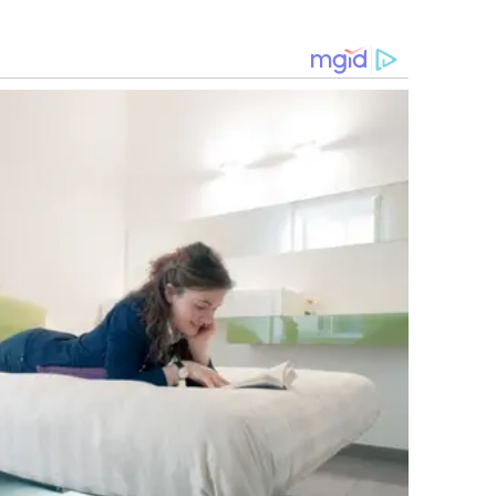
urbanos
públicos"