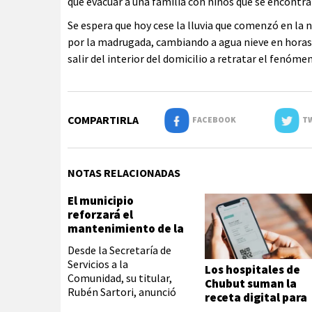
que evacuar a una familia con niños que se encontra
Se espera que hoy cese la lluvia que comenzó en la n
por la madrugada, cambiando a agua nieve en horas d
salir del interior del domicilio a retratar el fenóme
COMPARTIRLA
FACEBOOK
TW
NOTAS RELACIONADAS
El municipio
reforzará el
mantenimiento de la
trama vial y
Desde la Secretaría de
pluviales en los
Servicios a la
Los hospitales de
barrios
Comunidad, su titular,
Chubut suman la
Rubén Sartori, anunció
receta digital para
que a partir del lunes se
agilizar el acceso a