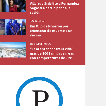
Villarruel habilitó a Fernández
Sagasti a participar de la
sesión
INSEGURIDAD
Km 8: lo detuvieron por
amenazar de muerte a un
vecino
TIERRA DEL FUEGO
"Es atentar contra la vida":
más de 300 familias sin gas
con temperaturas de -19°C
ieve se hizo presente por la tarde aunque no quedó adherida al suelo producto de la