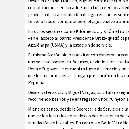
Desde el área de Transito, Miguel Morón describió a
complicaciones en la calle Santa Lucía y en los alr
producto de la acumulación de agua en surcos subte
terreno tras el temporal pero el agua vuelve a abrir
En otros sectores como Kilómetro 5 y Kilómetro 17
–en el acceso al barrio Presidente Ortiz- quedó tap
Azcuénaga (USMA) y la estación de servicio.
El mismo Morón pidió transitar con extrema precauc
una vez que oscurezca. Además, advirtió a los cond
Peña e Yrigoyen se encuentra fuera de servicio y no 
que los automovilistas tengan precaución en la zon
Regional.
Desde Defensa Civil, Miguel Vargas, su titular asegu
recorriendo barrios y se entregaron unos 70 nylon a 
Mientras tanto, desde la Secretaría de Servicios a
uno de los laterales de un desvío de una cuenca de a
inundación de las calles. En tanto, en Bella Vista No