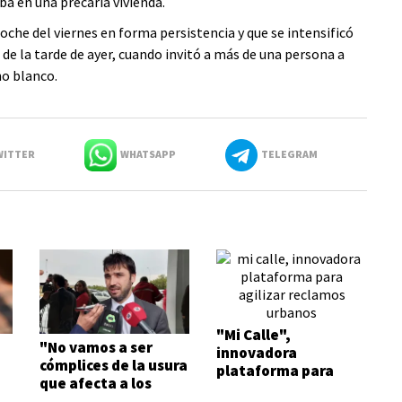
ba en una precaria vivienda.
oche del viernes en forma persistencia y que se intensificó
e la tarde de ayer, cuando invitó a más de una persona a
no blanco.
ITTER
WHATSAPP
TELEGRAM
"Mi Calle",
"No vamos a ser
innovadora
cómplices de la usura
plataforma para
que afecta a los
agilizar reclamos
trabajadores