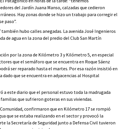
 El Patagónico en horas de la tarde: “tenemos
ededores del Jardín Juana Manso, calzadas que cedieron
rráneos. Hay zonas donde se hizo un trabajo para corregir el
se paso”.
 también hubo calles anegadas. La avenida José Ingenieros
ada de agua en la zona del predio del Club San Martín
ión por la zona de Kilómetro 3 y Kilómetro 5, en especial
uctores que el semáforo que se encuentra en Roque Sáenz
podrá ser reparado hasta el martes. Por esa razón insistió en
a dado que se encuentra en adyacencias al Hospital
ró a este diario que el personal estuvo toda la madrugada
familias que sufrieron goteras en sus viviendas.
 la Comunidad, confirmaron que en Kilómetro 17 se rompió
gua que se estaba realizando en el sector y provocó la
rte la Secretaría de Seguridad junto a Defensa Civil tuvieron