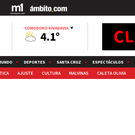
COMODORO RIVADAVIA
4.1°
MUNDO
DEPORTES
SANTA CRUZ
ESPECTÁCULOS
TICA
AJUSTE
CULTURA
MALVINAS
CALETA OLIVIA