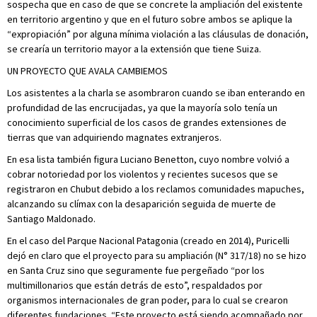
sospecha que en caso de que se concrete la ampliación del existente
en territorio argentino y que en el futuro sobre ambos se aplique la
“expropiación” por alguna mínima violación a las cláusulas de donación,
se crearía un territorio mayor a la extensión que tiene Suiza.
UN PROYECTO QUE AVALA CAMBIEMOS
Los asistentes a la charla se asombraron cuando se iban enterando en
profundidad de las encrucijadas, ya que la mayoría solo tenía un
conocimiento superficial de los casos de grandes extensiones de
tierras que van adquiriendo magnates extranjeros.
En esa lista también figura Luciano Benetton, cuyo nombre volvió a
cobrar notoriedad por los violentos y recientes sucesos que se
registraron en Chubut debido a los reclamos comunidades mapuches,
alcanzando su clímax con la desaparición seguida de muerte de
Santiago Maldonado.
En el caso del Parque Nacional Patagonia (creado en 2014), Puricelli
dejó en claro que el proyecto para su ampliación (N° 317/18) no se hizo
en Santa Cruz sino que seguramente fue pergeñado “por los
multimillonarios que están detrás de esto”, respaldados por
organismos internacionales de gran poder, para lo cual se crearon
diferentes fundaciones. “Este proyecto está siendo acompañado por