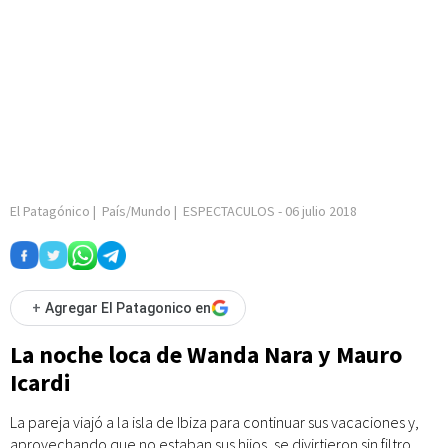
El Patagónico
|
País/Mundo
|
ESPECTACULOS
-
06 julio 2018
+
Agregar El Patagonico en
La noche loca de Wanda Nara y Mauro
Icardi
La pareja viajó a la isla de Ibiza para continuar sus vacaciones y,
aprovechando que no estaban sus hijos, se divirtieron sin filtro.