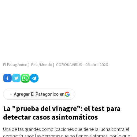
El Patagónico
|
País/Mundo
|
CORONAVIRUS
-
06 abril 2020
+
Agregar El Patagonico en
La "prueba del vinagre": el test para
detectar casos asintomáticos
Una de las grandes complicaciones que tiene la lucha contra el
coronavirus son las personas que no tienen síntomas, por lo que