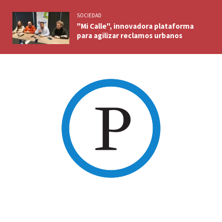
SOCIEDAD
"Mi Calle", innovadora plataforma
para agilizar reclamos urbanos