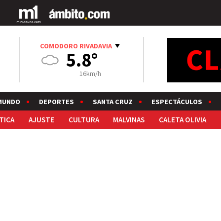
COMODORO RIVADAVIA
5.8°
16km/h
MUNDO
DEPORTES
SANTA CRUZ
ESPECTÁCULOS
TICA
AJUSTE
CULTURA
MALVINAS
CALETA OLIVIA