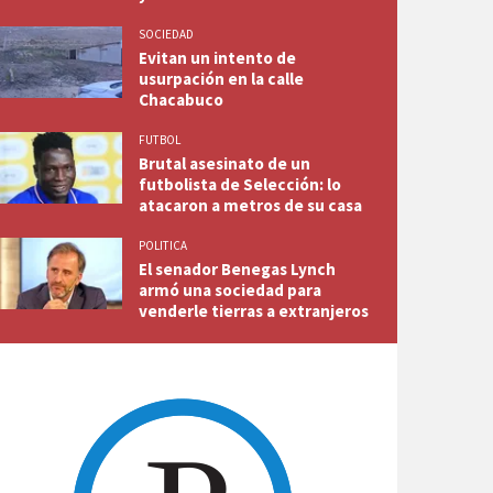
SOCIEDAD
Evitan un intento de
usurpación en la calle
Chacabuco
FUTBOL
Brutal asesinato de un
futbolista de Selección: lo
atacaron a metros de su casa
POLITICA
El senador Benegas Lynch
armó una sociedad para
venderle tierras a extranjeros