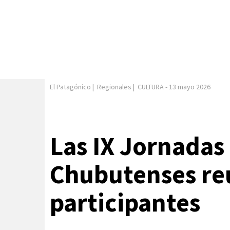
El Patagónico
|
Regionales
|
CULTURA
-
13 mayo 2026
Las IX Jornadas
Chubutenses re
participantes