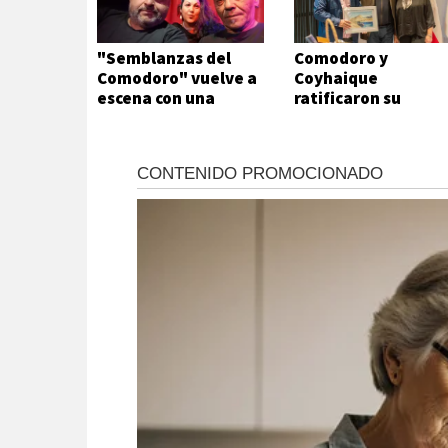
"Semblanzas del
Comodoro y
Comodoro" vuelve a
Coyhaique
escena con una
ratificaron su
historia de amores,
trabajo conjunto
traición y mitos
urbanos