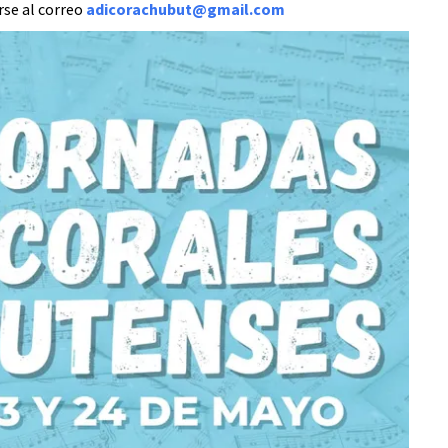
se al correo
adicorachubut@gmail.com