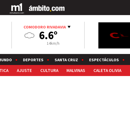
COMODORO RIVADAVIA
6.6°
14km/h
MUNDO
DEPORTES
SANTA CRUZ
ESPECTÁCULOS
TICA
AJUSTE
CULTURA
MALVINAS
CALETA OLIVIA