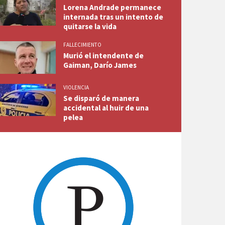
Lorena Andrade permanece
internada tras un intento de
quitarse la vida
FALLECIMIENTO
Murió el intendente de
Gaiman, Darío James
VIOLENCIA
Se disparó de manera
accidental al huir de una
pelea