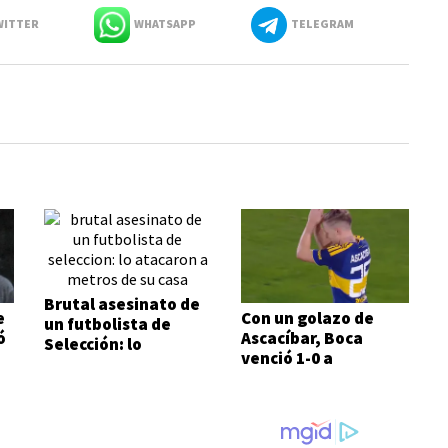
ITTER
WHATSAPP
TELEGRAM
Brutal asesinato de
e
Con un golazo de
un futbolista de
ó
Ascacíbar, Boca
Selección: lo
venció 1-0 a
atacaron a metros
Estudiantes
de su casa