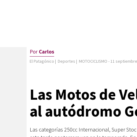
Por
Carlos
El Patagónico
|
Deportes
|
MOTOCICLISMO
-
11 septiembre
Las Motos de Ve
al autódromo G
Las categorías 250cc Internacional, Super Stoc