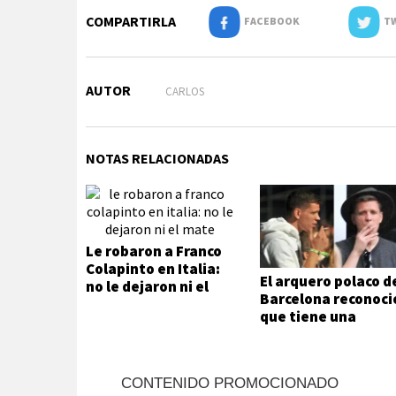
COMPARTIRLA
FACEBOOK
TW
AUTOR
CARLOS
NOTAS RELACIONADAS
Le robaron a Franco
Colapinto en Italia:
El arquero polaco d
no le dejaron ni el
Barcelona reconoci
mate
que tiene una
adicción que no
puede ni quiere
controlar