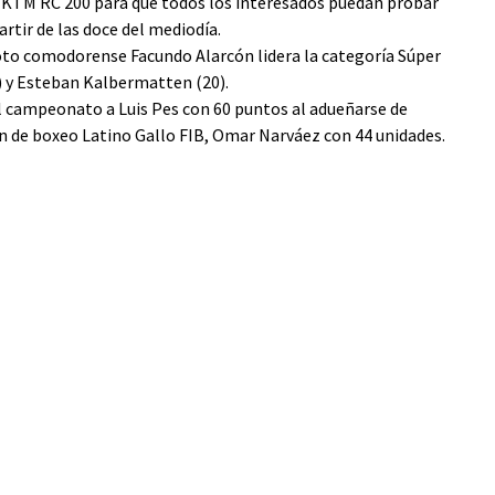
s KTM RC 200 para que todos los interesados puedan probar
tir de las doce del mediodía.
oto comodorense Facundo Alarcón lidera la categoría Súper
) y Esteban Kalbermatten (20).
el campeonato a Luis Pes con 60 puntos al adueñarse de
 de boxeo Latino Gallo FIB, Omar Narváez con 44 unidades.