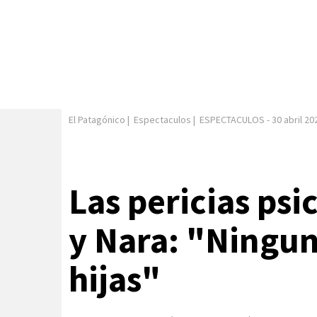
El Patagónico
|
Espectaculos
|
ESPECTACULOS
-
30 abril 20
Las pericias psi
y Nara: "Ningun
hijas"