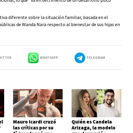
cional, lo que "va en detrimento de un desarrollo psico
va diferente sobre la situación familiar, basada en el
públicas de Wanda Nara respecto al bienestar de sus hijas en
ITTER
WHATSAPP
TELEGRAM
el
Mauro Icardi cruzó
Quién es Candela
r
las críticas por su
Arizaga, la modelo