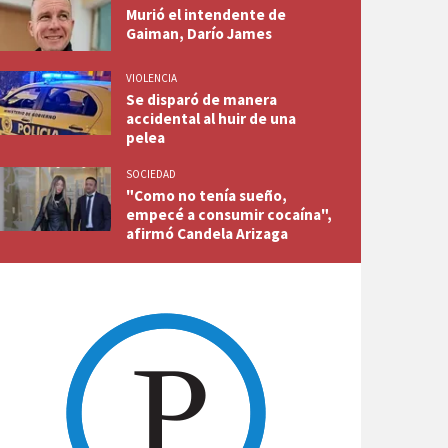
Murió el intendente de
Gaiman, Darío James
VIOLENCIA
Se disparó de manera
accidental al huir de una
pelea
SOCIEDAD
"Como no tenía sueño,
empecé a consumir cocaína",
afirmó Candela Arizaga