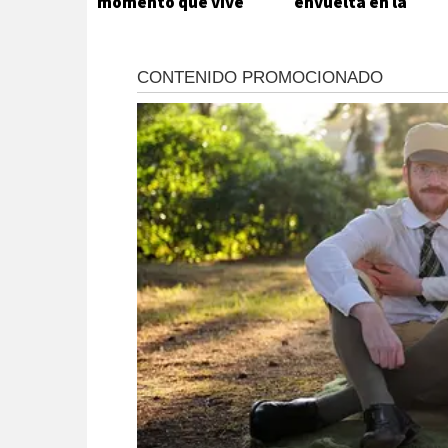
momento que vive
envuelta en la
Mariana Nannis en
separación de Luck
España
Ra y La Joaqui