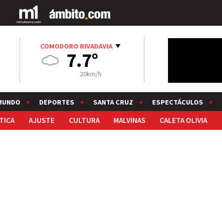
COMODORO RIVADAVIA
7.7°
20km/h
MUNDO
DEPORTES
SANTA CRUZ
ESPECTÁCULOS
TICA
AJUSTE
CULTURA
MALVINAS
CALETA OLIVIA