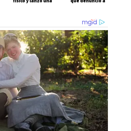
físico y lanzó una
que denunció a
respuesta con ironía:
Facundo Moyano
"Qué tupé"