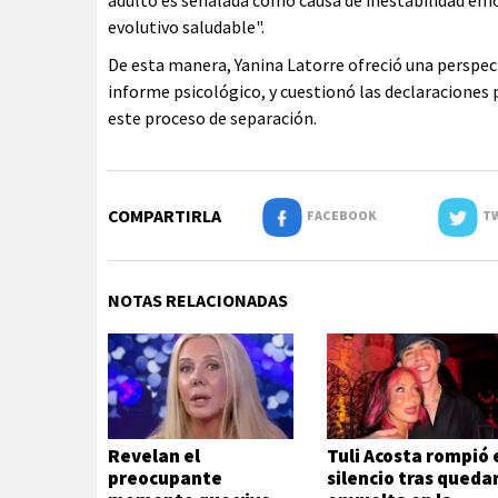
adulto es señalada como causa de inestabilidad emo
evolutivo saludable".
De esta manera, Yanina Latorre ofreció una perspecti
informe psicológico, y cuestionó las declaraciones 
este proceso de separación.
COMPARTIRLA
FACEBOOK
TW
NOTAS RELACIONADAS
Revelan el
Tuli Acosta rompió 
preocupante
silencio tras queda