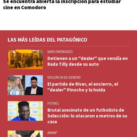
Se encuentra abierta la inscripción para estudiar
cine en Comodoro
LAS MÁS LEÍDAS DEL PATAGÓNICO
NARCOMENUDEO
Detienen a un "dealer" que vendía en
Rada Tilly desde su auto
VIOLENCIA DE GENERO
El partido de River, el encierro, el
"dealer" Pinocho y la huida
FUTBOL
Brutal asesinato de un futbolista de
Selección: lo atacaron a metros de su
casa
ANMAT