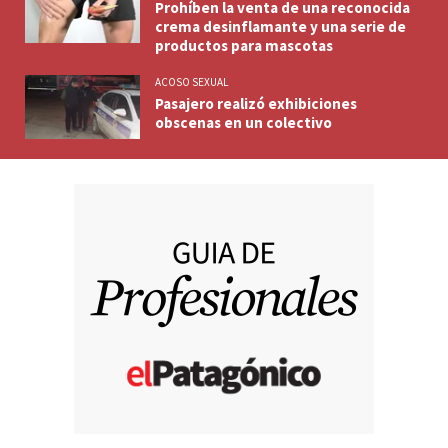
Prohíben la venta de una reconocida
crema desinflamante y una serie de
productos para mascotas
ACOSO SEXUAL
Pasajero realizó exhibiciones
obscenas en un colectivo