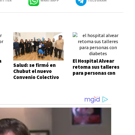
ITTER
WHATSAPP
TELEGRAM
a
El Hospital Alvear
Salud: se firmó en
retoma sus talleres
Chubut el nuevo
para personas con
Convenio Colectivo
diabetes
de Trabajo