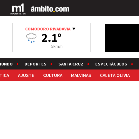
COMODORO RIVADAVIA
2.1°
5km/h
MUNDO
DEPORTES
SANTA CRUZ
ESPECTÁCULOS
TICA
AJUSTE
CULTURA
MALVINAS
CALETA OLIVIA