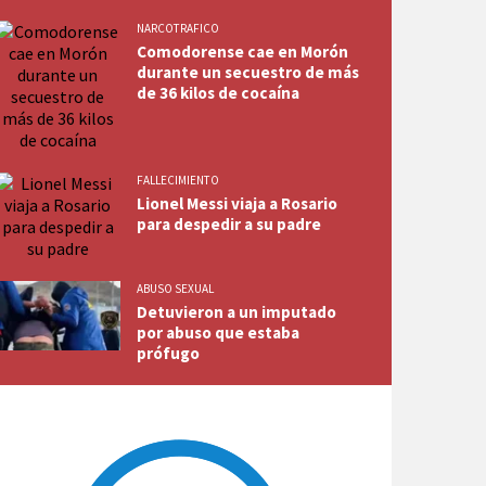
NARCOTRAFICO
Comodorense cae en Morón
durante un secuestro de más
de 36 kilos de cocaína
FALLECIMIENTO
Lionel Messi viaja a Rosario
para despedir a su padre
ABUSO SEXUAL
Detuvieron a un imputado
por abuso que estaba
prófugo